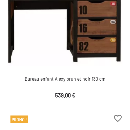
Bureau enfant Alexy brun et noir 130 cm
Prix
539,00 €
favorite_border
PROMO !