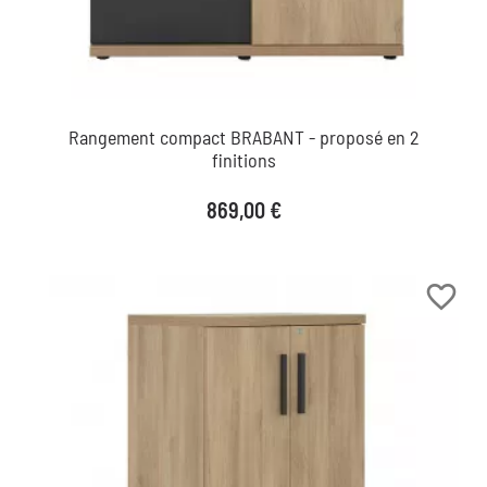
Rangement compact BRABANT - proposé en 2
finitions
Prix
869,00 €
favorite_border