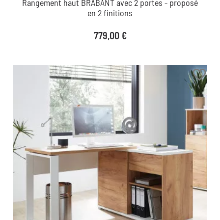
Rangement haut BRABANT avec 2 portes - proposé
en 2 finitions
Prix
779,00 €
favorite_border