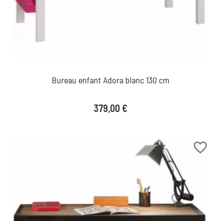
Bureau enfant Adora blanc 130 cm
Prix
379,00 €
favorite_border