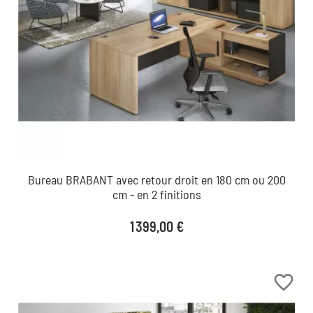
Bureau BRABANT avec retour droit en 180 cm ou 200
cm - en 2 finitions
Prix
1 399,00 €
favorite_border