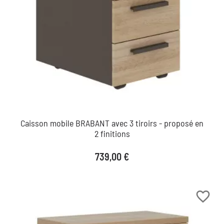
Caisson mobile BRABANT avec 3 tiroirs - proposé en
2 finitions
Prix
739,00 €
favorite_border