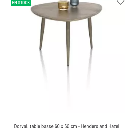
favorite_border
EN STOCK
Dorval, table basse 60 x 60 cm - Henders and Hazel