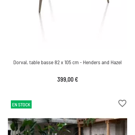
Dorval, table basse 82 x 105 cm - Henders and Hazel
Prix
399,00 €
favorite_border
EN STOCK