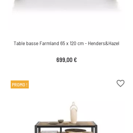
Table basse Farmland 65 x 120 cm - Henders&Hazel
Prix
699,00 €
favorite_border
PROMO !