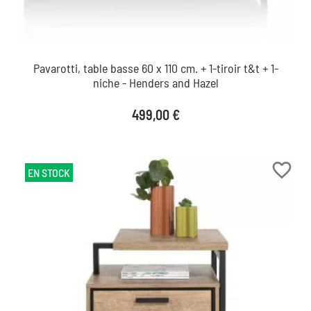
Pavarotti, table basse 60 x 110 cm. + 1-tiroir t&t + 1-
niche - Henders and Hazel
Prix
499,00 €
favorite_border
EN STOCK