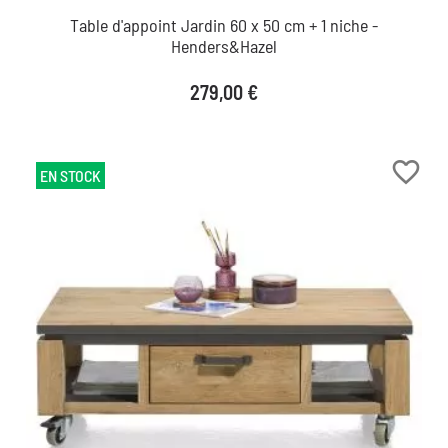
Table d'appoint Jardin 60 x 50 cm + 1 niche -
Henders&Hazel
Prix
279,00 €
favorite_border
EN STOCK