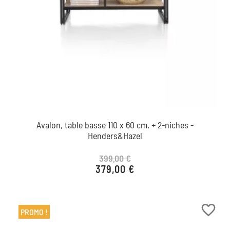
Avalon, table basse 110 x 60 cm. + 2-niches -
Henders&Hazel
399,00 €
379,00 €
Prix de base
Prix
favorite_border
PROMO !