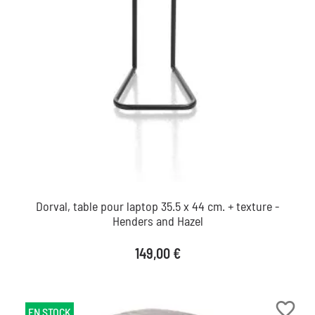
Dorval, table pour laptop 35.5 x 44 cm. + texture -
Henders and Hazel
Prix
149,00 €
favorite_border
EN STOCK