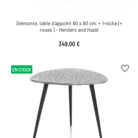
Delmonte, table d'appoint 60 x 60 cm. + 1-niche (+
roues ) - Henders and Hazel
Prix
349,00 €
favorite_border
EN STOCK