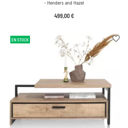
- Henders and Hazel
Prix
499,00 €
favorite_border
EN STOCK