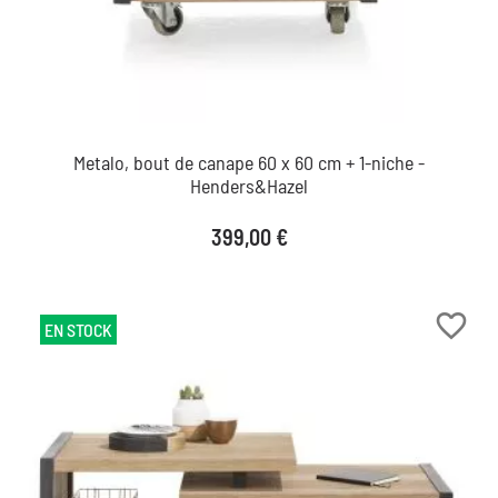
Metalo, bout de canape 60 x 60 cm + 1-niche -
Henders&Hazel
Prix
399,00 €
favorite_border
EN STOCK