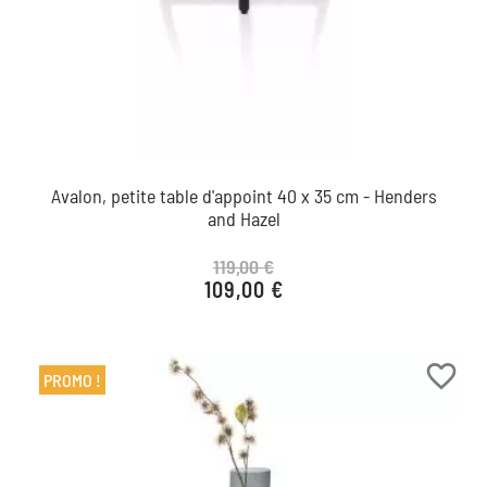
Avalon, petite table d'appoint 40 x 35 cm - Henders
and Hazel
119,00 €
109,00 €
Prix de base
Prix
favorite_border
PROMO !