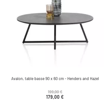
Avalon, table basse 90 x 60 cm - Henders and Hazel
199,00 €
179,00 €
Prix de base
Prix