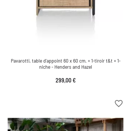
Pavarotti, table d'appoint 60 x 60 cm. + 1-tiroir t&t + 1-
niche - Henders and Hazel
Prix
299,00 €
favorite_border