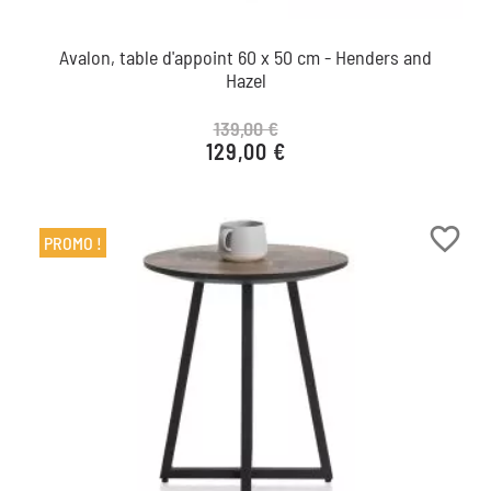
Avalon, table d'appoint 60 x 50 cm - Henders and
Hazel
139,00 €
129,00 €
Prix de base
Prix
favorite_border
PROMO !