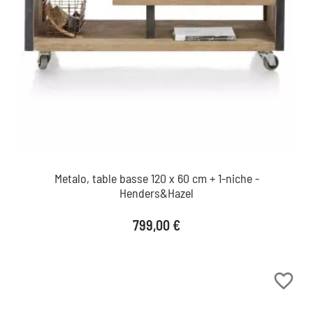
Metalo, table basse 120 x 60 cm + 1-niche -
Henders&Hazel
Prix
799,00 €
favorite_border