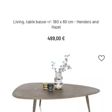
Living, table basse +/- 180 x 60 cm - Henders and
Hazel
Prix
499,00 €
favorite_border