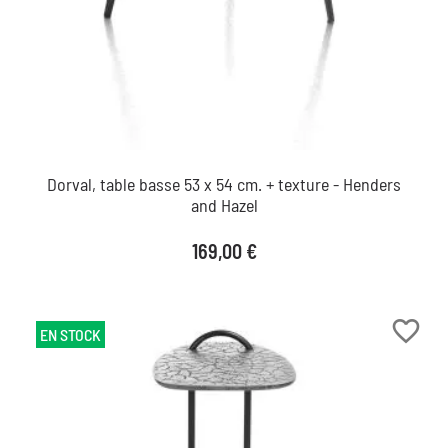
Dorval, table basse 53 x 54 cm. + texture - Henders
and Hazel
Prix
169,00 €
favorite_border
EN STOCK