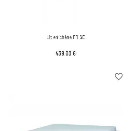
Lit en chêne FRISE
Prix
438,00 €
favorite_border