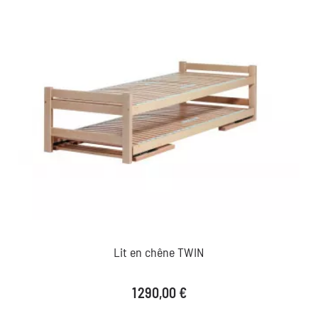
Lit en chêne TWIN
Prix
1 290,00 €