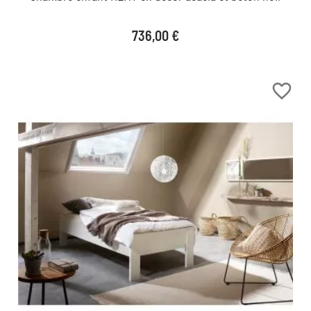
Prix
736,00 €
favorite_border