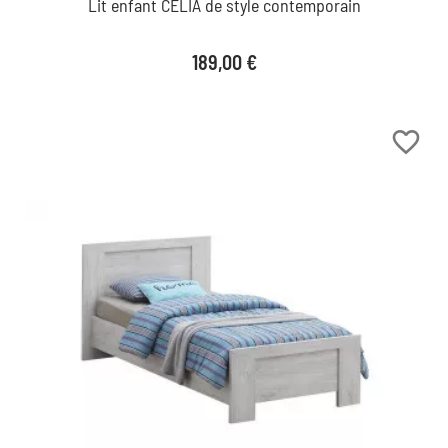
Lit enfant CELIA de style contemporain
Prix
189,00 €
favorite_border