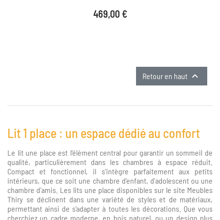
Prix
469,00 €

Retour en haut
Lit 1 place : un espace dédié au confort
Le lit une place est l'élément central pour garantir un sommeil de
qualité, particulièrement dans les chambres à espace réduit.
Compact et fonctionnel, il s’intègre parfaitement aux petits
intérieurs, que ce soit une chambre d'enfant, d'adolescent ou une
chambre d'amis. Les lits une place disponibles sur le site Meubles
Thiry se déclinent dans une variété de styles et de matériaux,
permettant ainsi de s’adapter à toutes les décorations. Que vous
cherchiez un cadre moderne, en bois naturel, ou un design plus