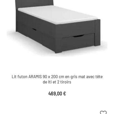
Lit futon ARAMIS 90 x 200 cm en gris mat avec tête
de lti et 2 tiroirs
Prix
469,00 €
favorite_border