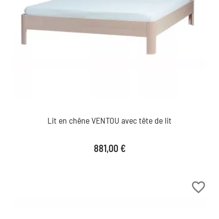
Lit en chêne VENTOU avec tête de lit
Prix
881,00 €
favorite_border