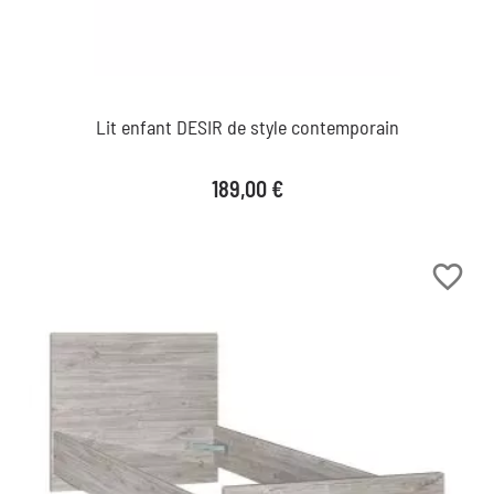
Lit enfant DESIR de style contemporain
Prix
189,00 €
favorite_border