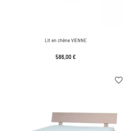
Lit en chêne VIENNE
Prix
586,00 €
favorite_border