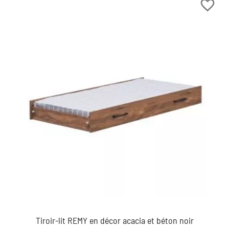
favorite_border
Tiroir-lit REMY en décor acacia et béton noir