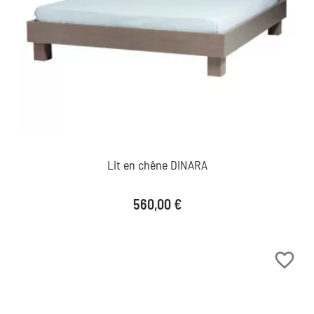
Lit en chêne DINARA
Prix
560,00 €
favorite_border