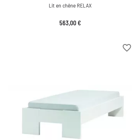
Lit en chêne RELAX
Prix
563,00 €
favorite_border