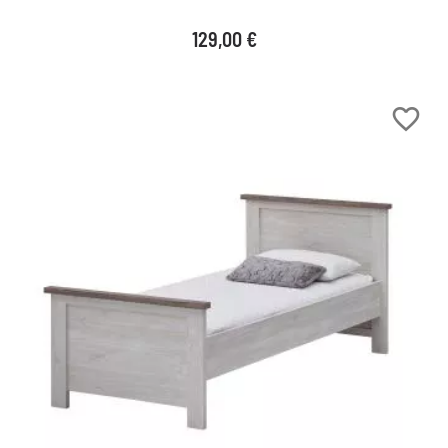
Prix
129,00 €
favorite_border