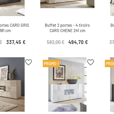
portes CARO GRIS
Buffet 2 portes - 4 tiroirs
B
181 cm
CARO CHENE 241 cm
€
582,00 €
37
337,45 €
494,70 €
Prix de base
Prix
Prix de base
Prix
favorite_border
favorite_border
PROMO !
PRO