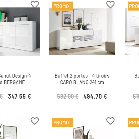
favorite_border
favorite_border
PROMO !
PRO
Bahut Design 4
Buffet 2 portes - 4 tiroirs
B
es BERGAME
CARO BLANC 241 cm
 €
582,00 €
51
347,65 €
494,70 €
Prix de base
Prix
Prix de base
Prix
favorite_border
favorite_border
PROMO !
PRO