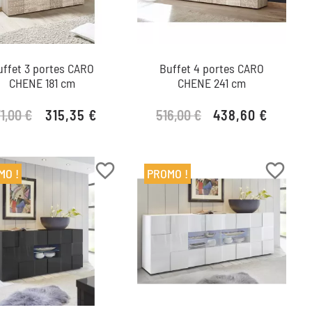
uffet 3 portes CARO
Buffet 4 portes CARO
CHENE 181 cm
CHENE 241 cm
1,00 €
516,00 €
315,35 €
438,60 €
Prix de base
Prix
Prix de base
Prix
favorite_border
favorite_border
MO !
PROMO !