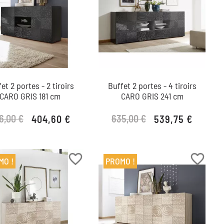
et 2 portes - 2 tiroirs
Buffet 2 portes - 4 tiroirs
CARO GRIS 181 cm
CARO GRIS 241 cm
6,00 €
635,00 €
404,60 €
539,75 €
Prix de base
Prix
Prix de base
Prix
favorite_border
favorite_border
MO !
PROMO !