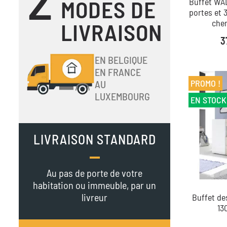
MODES DE
Buffet WA
portes et 
che
LIVRAISON
Pr
3
EN BELGIQUE
EN FRANCE
PROMO !
AU
LUXEMBOURG
EN STOCK
LIVRAISON STANDARD
Au pas de porte de votre
habitation ou immeuble, par un
livreur
Buffet d
13