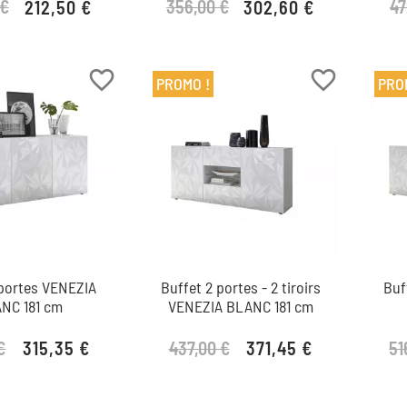
 €
356,00 €
47
212,50 €
302,60 €
Prix de base
Prix
Prix de base
Prix
favorite_border
favorite_border
PROMO !
PRO
 portes VENEZIA
Buffet 2 portes - 2 tiroirs
Buf
NC 181 cm
VENEZIA BLANC 181 cm
€
437,00 €
51
315,35 €
371,45 €
Prix de base
Prix
Prix de base
Prix