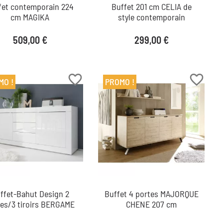
fet contemporain 224
Buffet 201 cm CELIA de
cm MAGIKA
style contemporain
Prix
Prix
509,00 €
299,00 €
favorite_border
favorite_border
MO !
PROMO !
ffet-Bahut Design 2
Buffet 4 portes MAJORQUE
tes/3 tiroirs BERGAME
CHENE 207 cm