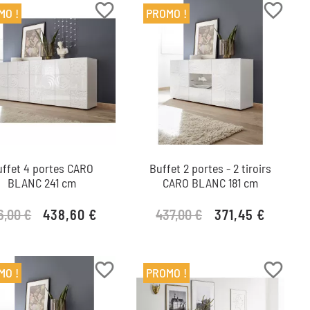
favorite_border
favorite_border
MO !
PROMO !
uffet 4 portes CARO
Buffet 2 portes - 2 tiroirs
BLANC 241 cm
CARO BLANC 181 cm
6,00 €
437,00 €
438,60 €
371,45 €
Prix de base
Prix
Prix de base
Prix
favorite_border
favorite_border
MO !
PROMO !