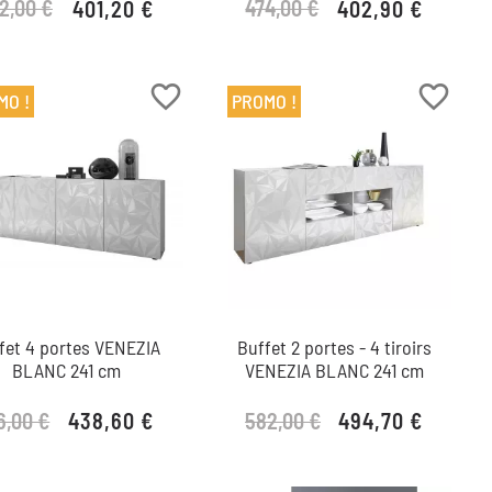
2,00 €
474,00 €
401,20 €
402,90 €
Prix de base
Prix
Prix de base
Prix
favorite_border
favorite_border
MO !
PROMO !
fet 4 portes VENEZIA
Buffet 2 portes - 4 tiroirs
BLANC 241 cm
VENEZIA BLANC 241 cm
6,00 €
582,00 €
438,60 €
494,70 €
Prix de base
Prix
Prix de base
Prix