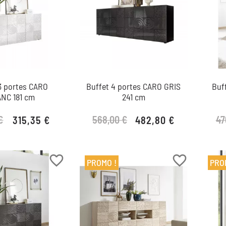
3 portes CARO
Buffet 4 portes CARO GRIS
Buff
NC 181 cm
241 cm
€
568,00 €
47
315,35 €
482,80 €
Prix de base
Prix
Prix de base
Prix
favorite_border
favorite_border
PROMO !
PRO