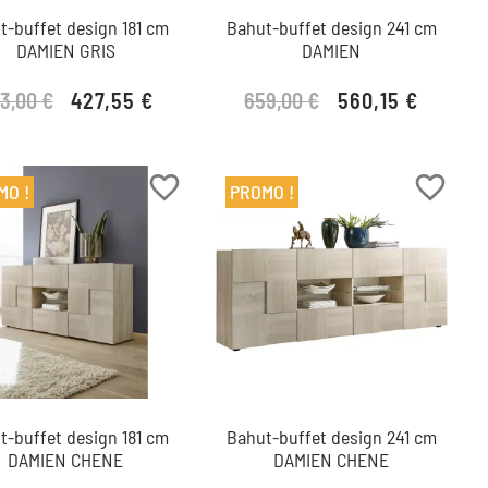
t-buffet design 181 cm
Bahut-buffet design 241 cm
DAMIEN GRIS
DAMIEN
3,00 €
659,00 €
427,55 €
560,15 €
Prix de base
Prix
Prix de base
Prix
favorite_border
favorite_border
MO !
PROMO !
t-buffet design 181 cm
Bahut-buffet design 241 cm
DAMIEN CHENE
DAMIEN CHENE