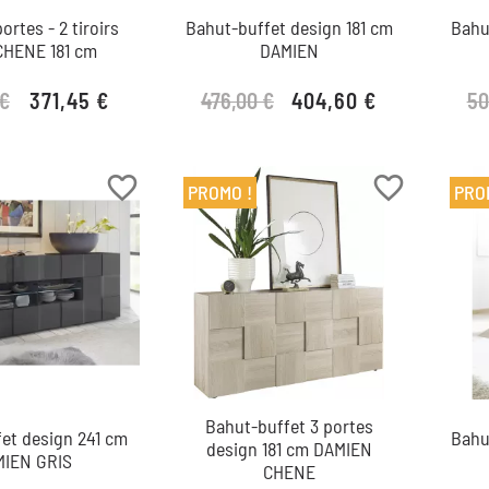
ortes - 2 tiroirs
Bahut-buffet design 181 cm
Bahu
CHENE 181 cm
DAMIEN
 €
476,00 €
50
371,45 €
404,60 €
Prix de base
Prix
Prix de base
Prix
favorite_border
favorite_border
PROMO !
PRO
Bahut-buffet 3 portes
et design 241 cm
Bahu
design 181 cm DAMIEN
MIEN GRIS
CHENE