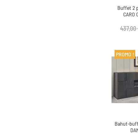
Buffet 2 p
CARO 
437,00
PROMO !
Bahut-buff
DA