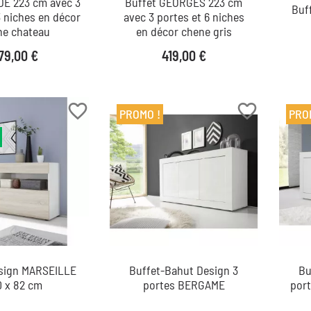
DE 223 cm avec 3
Buffet GEORGES 223 cm
Buf
3 niches en décor
avec 3 portes et 6 niches
ne chateau
en décor chene gris
ix
Prix
79,00 €
419,00 €
favorite_border
favorite_border
PROMO !
PRO
esign MARSEILLE
Buffet-Bahut Design 3
Bu
0 x 82 cm
portes BERGAME
por