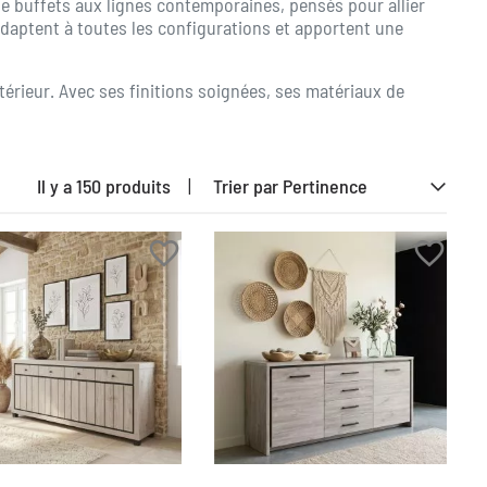
e buffets aux lignes contemporaines, pensés pour allier
adaptent à toutes les configurations et apportent une
térieur. Avec ses finitions soignées, ses matériaux de
Il y a 150 produits
|
favorite_border
favorite_border