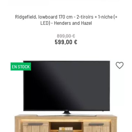
Ridgefield, lowboard 170 cm - 2-tiroirs + 1-niche (+
LED) - Henders and Hazel
899,00 €
599,00 €
Prix de base
Prix
favorite_border
EN STOCK