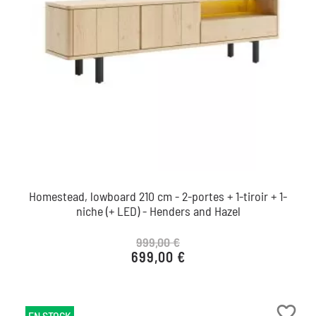
Homestead, lowboard 210 cm - 2-portes + 1-tiroir + 1-
niche (+ LED) - Henders and Hazel
999,00 €
699,00 €
Prix de base
Prix
favorite_border
EN STOCK