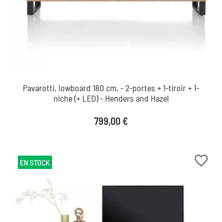
Pavarotti, lowboard 180 cm. - 2-portes + 1-tiroir + 1-
niche (+ LED) - Henders and Hazel
Prix
799,00 €
favorite_border
EN STOCK