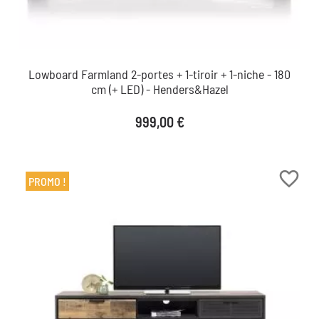
Lowboard Farmland 2-portes + 1-tiroir + 1-niche - 180
cm (+ LED) - Henders&Hazel
Prix
999,00 €
favorite_border
PROMO !