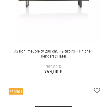
Avalon, meuble tv 200 cm. - 2-tiroirs + 1-niche -
Henders&Hazel
799,00 €
749,00 €
Prix de base
Prix
favorite_border
PROMO !