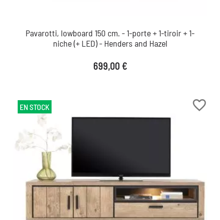
Pavarotti, lowboard 150 cm. - 1-porte + 1-tiroir + 1-
niche (+ LED) - Henders and Hazel
Prix
699,00 €
favorite_border
EN STOCK