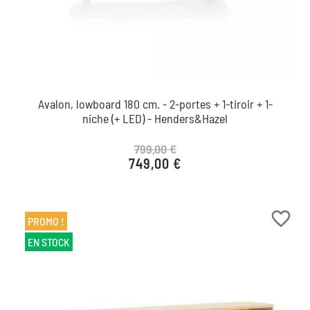
Avalon, lowboard 180 cm. - 2-portes + 1-tiroir + 1-
niche (+ LED) - Henders&Hazel
799,00 €
749,00 €
Prix de base
Prix
favorite_border
PROMO !
EN STOCK