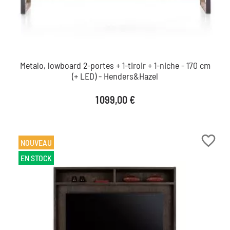
Metalo, lowboard 2-portes + 1-tiroir + 1-niche - 170 cm
(+ LED) - Henders&Hazel
Prix
1 099,00 €
favorite_border
NOUVEAU
EN STOCK