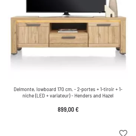
Delmonte, lowboard 170 cm. - 2-portes + 1-tiroir + 1-
niche (LED + variateur) - Henders and Hazel
Prix
899,00 €
favorite_border