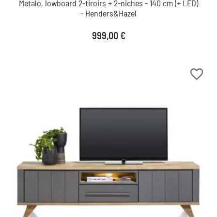
Metalo, lowboard 2-tiroirs + 2-niches - 140 cm (+ LED)
- Henders&Hazel
Prix
999,00 €
favorite_border