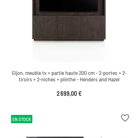
Gijon, meuble tv + partie haute 200 cm - 2-portes + 2-
tiroirs + 2-niches + plinthe - Henders and Hazel
Prix
2 699,00 €
favorite_border
EN STOCK