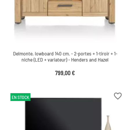
Delmonte, lowboard 140 cm. - 2-portes + 1-tiroir + 1-
niche (LED + variateur) - Henders and Hazel
Prix
799,00 €
favorite_border
EN STOCK