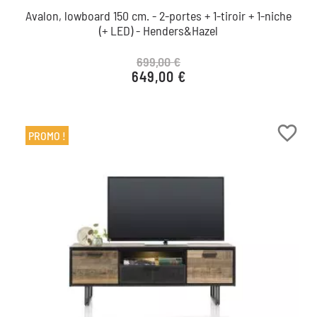
Avalon, lowboard 150 cm. - 2-portes + 1-tiroir + 1-niche
(+ LED) - Henders&Hazel
699,00 €
649,00 €
Prix de base
Prix
favorite_border
PROMO !