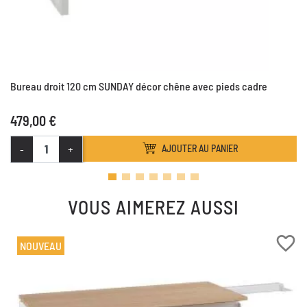
Bureau droit 120 cm SUNDAY décor chêne avec pieds cadre
479,00 €
-
+
AJOUTER AU PANIER
VOUS AIMEREZ AUSSI
favorite_border
NOUVEAU