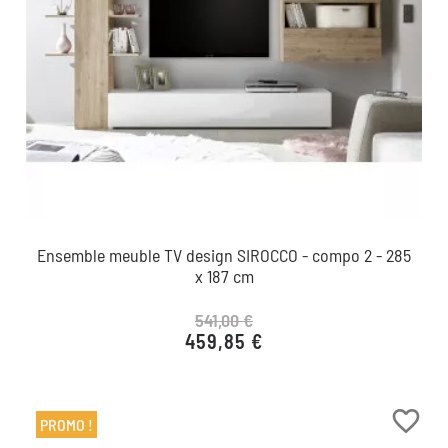
Ensemble meuble TV design SIROCCO - compo 2 - 285
x 187 cm
541,00 €
459,85 €
Prix de base
Prix
favorite_border
PROMO !