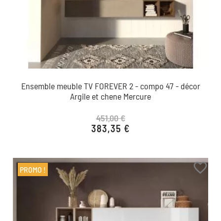
Ensemble meuble TV FOREVER 2 - compo 47 - décor
Argile et chene Mercure
451,00 €
383,35 €
Prix de base
Prix
favorite_border
PROMO !