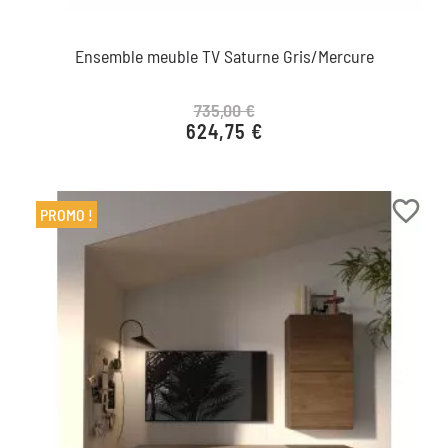
Ensemble meuble TV Saturne Gris/Mercure
735,00 €
624,75 €
Prix de base
Prix
favorite_border
PROMO !