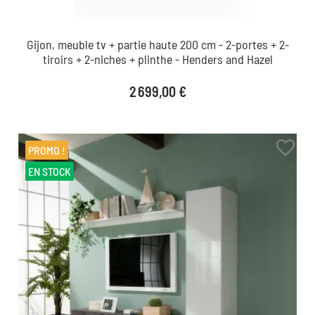
Gijon, meuble tv + partie haute 200 cm - 2-portes + 2-
tiroirs + 2-niches + plinthe - Henders and Hazel
Prix
2 699,00 €
favorite_border
PROMO !
EN STOCK