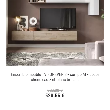
Ensemble meuble TV FOREVER 2 - compo 41 - décor
chene cadiz et blanc brillant
623,00 €
529,55 €
Prix de base
Prix