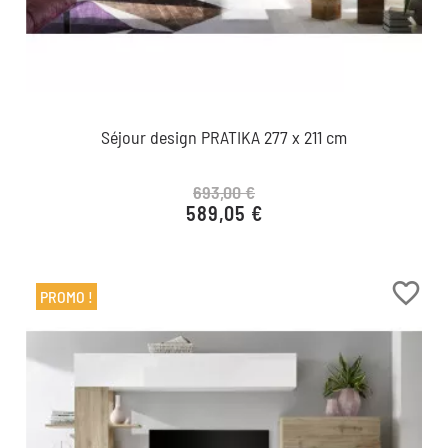
Séjour design PRATIKA 277 x 211 cm
693,00 €
589,05 €
Prix de base
Prix
favorite_border
PROMO !