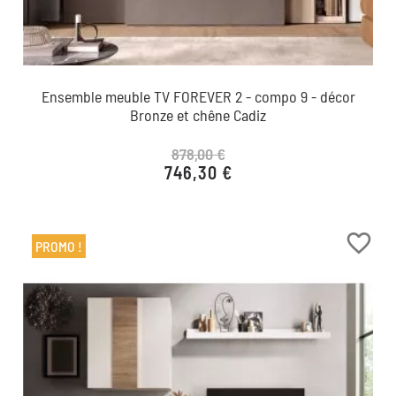
Ensemble meuble TV FOREVER 2 - compo 9 - décor
Bronze et chêne Cadiz
878,00 €
746,30 €
Prix de base
Prix
favorite_border
PROMO !