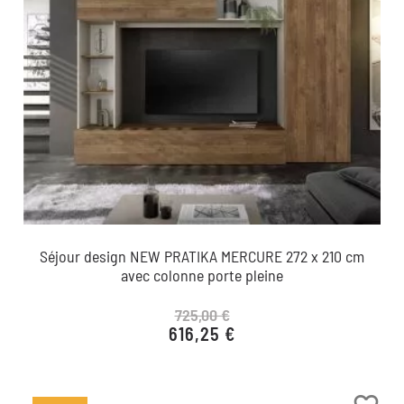
Séjour design NEW PRATIKA MERCURE 272 x 210 cm
avec colonne porte pleine
725,00 €
616,25 €
Prix de base
Prix