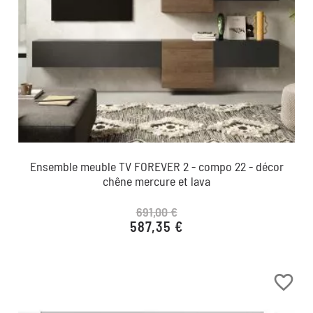
Ensemble meuble TV FOREVER 2 - compo 22 - décor
chêne mercure et lava
691,00 €
587,35 €
Prix de base
Prix
favorite_border