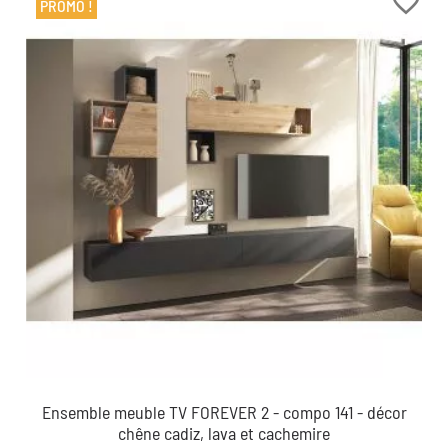
favorite_border
PROMO !
Ensemble meuble TV FOREVER 2 - compo 141 - décor
chêne cadiz, lava et cachemire