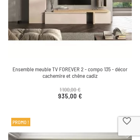
Ensemble meuble TV FOREVER 2 - compo 135 - décor
cachemire et chêne cadiz
1 100,00 €
935,00 €
Prix de base
Prix
favorite_border
PROMO !