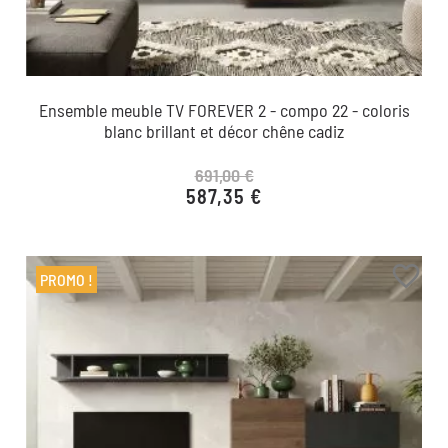
Ensemble meuble TV FOREVER 2 - compo 22 - coloris
blanc brillant et décor chêne cadiz
691,00 €
587,35 €
Prix de base
Prix
favorite_border
PROMO !