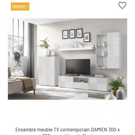
favorite_border
PROMO !
Ensemble meuble TV contemporain DAMIEN 300 x