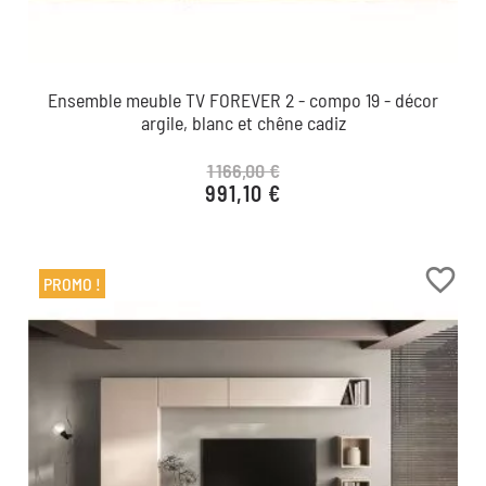
Ensemble meuble TV FOREVER 2 - compo 19 - décor
argile, blanc et chêne cadiz
1 166,00 €
991,10 €
Prix de base
Prix
favorite_border
PROMO !