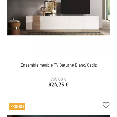
Ensemble meuble TV Saturne Blanc/Cadiz
735,00 €
624,75 €
Prix de base
Prix
favorite_border
PROMO !