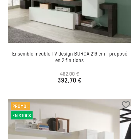
Ensemble meuble TV design BURGA 219 cm - proposé
en 2 finitions
462,00 €
392,70 €
Prix de base
Prix
favorite_border
PROMO !
EN STOCK