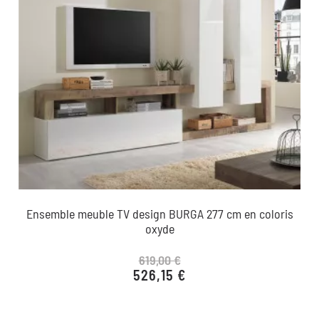
Ensemble meuble TV design BURGA 277 cm en coloris
oxyde
619,00 €
526,15 €
Prix de base
Prix