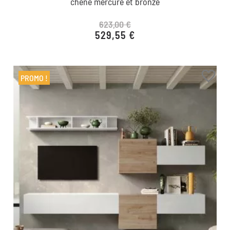
chêne mercure et bronze
623,00 €
529,55 €
Prix de base
Prix
favorite_border
PROMO !