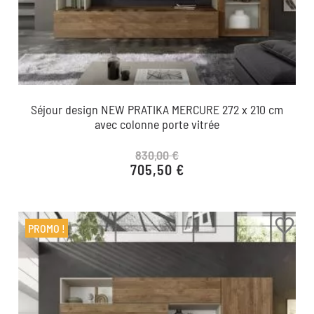
Séjour design NEW PRATIKA MERCURE 272 x 210 cm
avec colonne porte vitrée
830,00 €
705,50 €
Prix de base
Prix
favorite_border
PROMO !