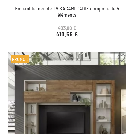
Ensemble meuble TV KAGAMI CADIZ composé de 5
éléments
483,00 €
410,55 €
Prix de base
Prix
favorite_border
PROMO !