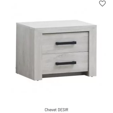
favorite_border
Chevet DESIR