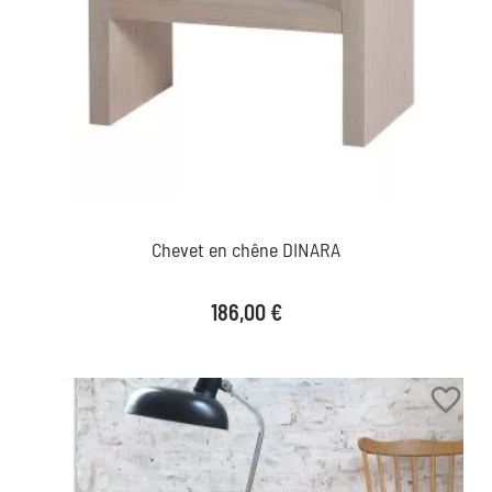
Chevet en chêne DINARA
Prix
186,00 €
favorite_border