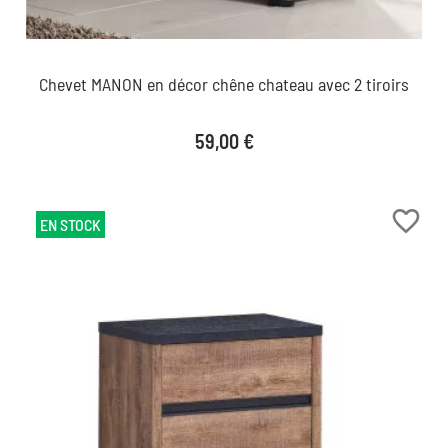
Chevet MANON en décor chêne chateau avec 2 tiroirs
Prix
59,00 €
favorite_border
EN STOCK