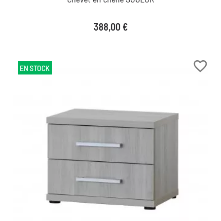
Prix
388,00 €
favorite_border
EN STOCK