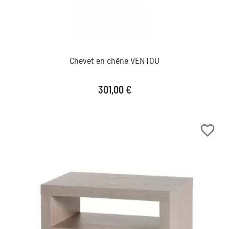
Chevet en chêne VENTOU
Prix
301,00 €
favorite_border