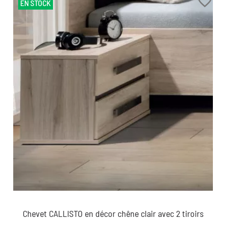
favorite_border
EN STOCK
Chevet CALLISTO en décor chêne clair avec 2 tiroirs