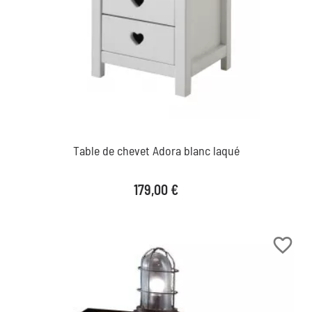
Table de chevet Adora blanc laqué
Prix
179,00 €
favorite_border