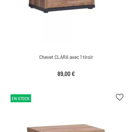
Chevet CLARA avec 1 tiroir
Prix
89,00 €
favorite_border
EN STOCK