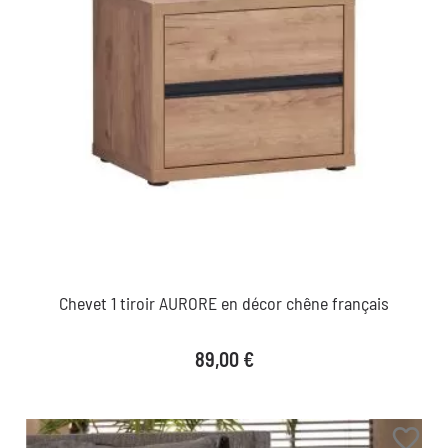
Chevet 1 tiroir AURORE en décor chêne français
Prix
89,00 €
favorite_border