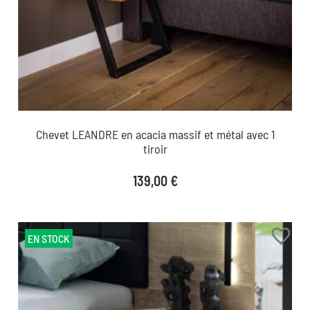
Chevet LEANDRE en acacia massif et métal avec 1
tiroir
Prix
139,00 €
favorite_border
EN STOCK