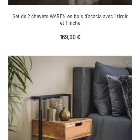
Set de 2 chevets WAREN en bois d'acacia avec 1 tiroir
et 1 niche
Prix
169,00 €
favorite_border