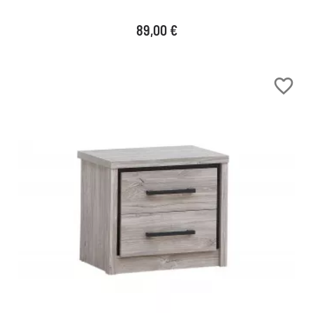
Prix
89,00 €
favorite_border