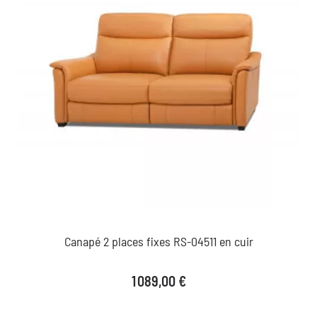
Canapé 2 places fixes RS-04511 en cuir
Prix
1 089,00 €