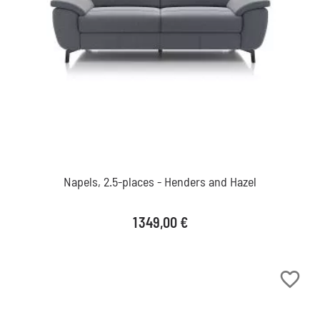
Napels, 2.5-places - Henders and Hazel
Prix
1 349,00 €
favorite_border