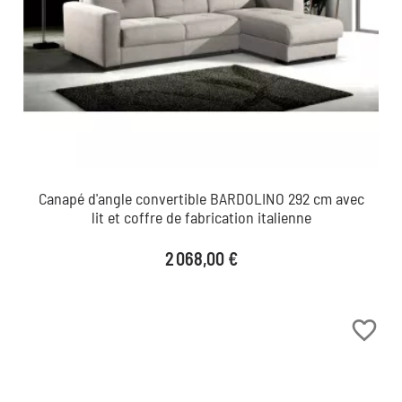
Canapé d'angle convertible BARDOLINO 292 cm avec
lit et coffre de fabrication italienne
Prix
2 068,00 €
favorite_border