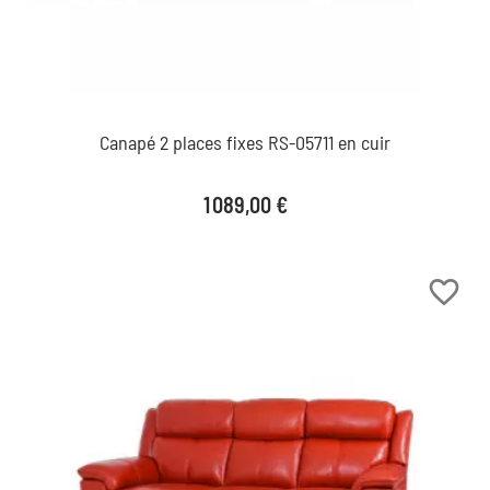
Canapé 2 places fixes RS-05711 en cuir
Prix
1 089,00 €
favorite_border