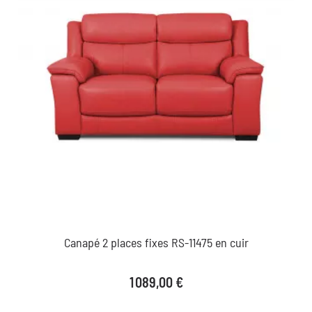
Canapé 2 places fixes RS-11475 en cuir
Prix
1 089,00 €