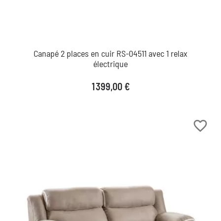
Canapé 2 places en cuir RS-04511 avec 1 relax
électrique
Prix
1 399,00 €
favorite_border