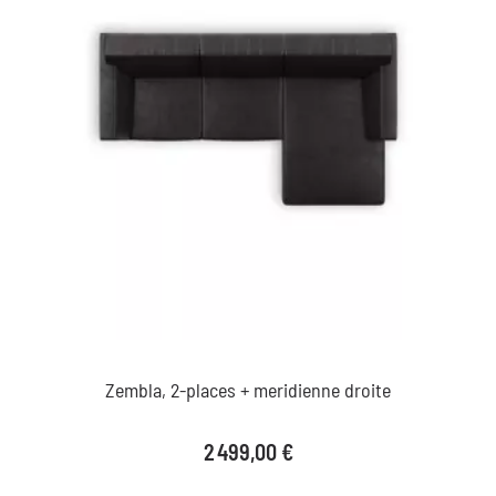
Zembla, 2-places + meridienne droite
Prix
2 499,00 €