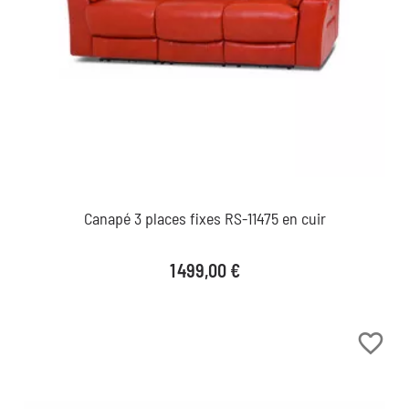
Canapé 3 places fixes RS-11475 en cuir
Prix
1 499,00 €
favorite_border