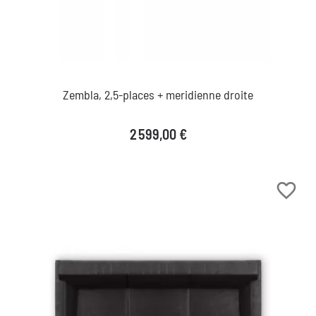
Zembla, 2,5-places + meridienne droite
Prix
2 599,00 €
favorite_border