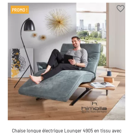
favorite_border
PROMO !
Chaise longue électrique Lounger 4905 en tissu avec