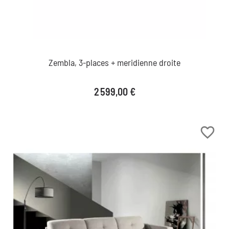
Zembla, 3-places + meridienne droite
Prix
2 599,00 €
favorite_border