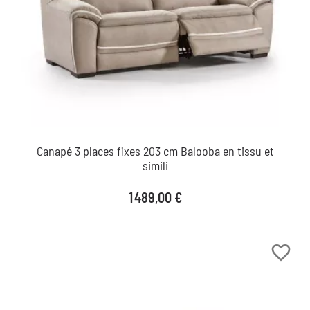
Canapé 3 places fixes 203 cm Balooba en tissu et
simili
Prix
1 489,00 €
favorite_border