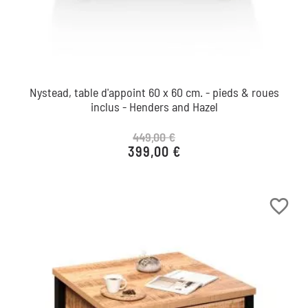
Nystead, table d'appoint 60 x 60 cm. - pieds & roues
inclus - Henders and Hazel
449,00 €
399,00 €
Prix de base
Prix
favorite_border