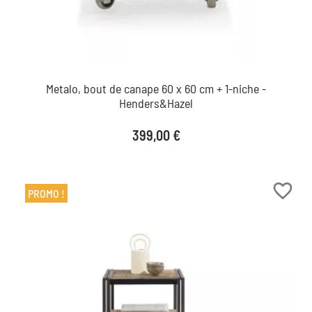
Metalo, bout de canape 60 x 60 cm + 1-niche -
Henders&Hazel
Prix
399,00 €
favorite_border
PROMO !