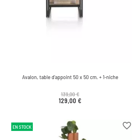
Avalon, table d'appoint 50 x 50 cm. + 1-niche
139,00 €
129,00 €
Prix de base
Prix
favorite_border
EN STOCK