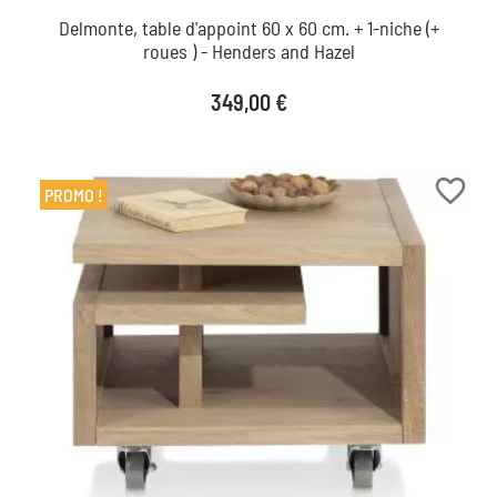
Delmonte, table d'appoint 60 x 60 cm. + 1-niche (+
roues ) - Henders and Hazel
Prix
349,00 €
favorite_border
PROMO !