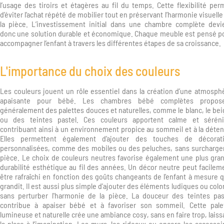
l’usage des tiroirs et étagères au fil du temps. Cette flexibilité per
d’éviter l’achat répété de mobilier tout en préservant l’harmonie visuelle
la pièce. L’investissement initial dans une chambre complète devi
donc une solution durable et économique. Chaque meuble est pensé p
accompagner l’enfant à travers les différentes étapes de sa croissance.
L'importance du choix des couleurs
Les couleurs jouent un rôle essentiel dans la création d’une atmosph
apaisante pour bébé. Les chambres bébé complètes propos
généralement des palettes douces et naturelles, comme le blanc, le bei
ou des teintes pastel. Ces couleurs apportent calme et séréni
contribuant ainsi à un environnement propice au sommeil et à la déten
Elles permettent également d’ajouter des touches de décorat
personnalisées, comme des mobiles ou des peluches, sans surcharger
pièce. Le choix de couleurs neutres favorise également une plus gra
durabilité esthétique au fil des années. Un décor neutre peut facilem
être rafraîchi en fonction des goûts changeants de l’enfant à mesure qu
grandit. Il est aussi plus simple d'ajouter des éléments ludiques ou colo
sans perturber l'harmonie de la pièce. La douceur des teintes pas
contribue à apaiser bébé et à favoriser son sommeil. Cette pale
lumineuse et naturelle crée une ambiance cosy, sans en faire trop, laiss
la place à l’imagination. Les murs, les rideaux ou encore les accessoi