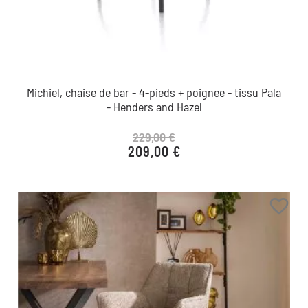
Michiel, chaise de bar - 4-pieds + poignee - tissu Pala
- Henders and Hazel
229,00 €
209,00 €
Prix de base
Prix
favorite_border