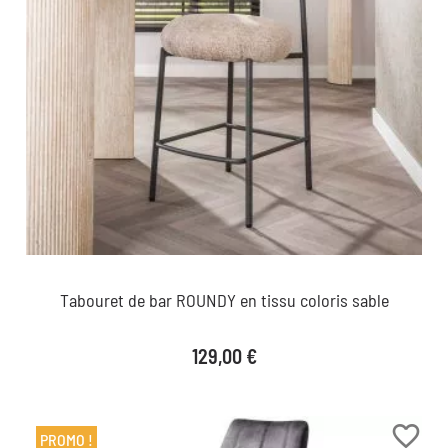
Tabouret de bar ROUNDY en tissu coloris sable
Prix
129,00 €
favorite_border
PROMO !