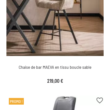
Chaise de bar MAEVA en tissu boucle sable
Prix
219,00 €
favorite_border
PROMO !