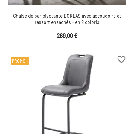
Chaise de bar pivotante BOREAS avec accoudoirs et
ressort ensachés - en 2 coloris
Prix
269,00 €
favorite_border
PROMO !