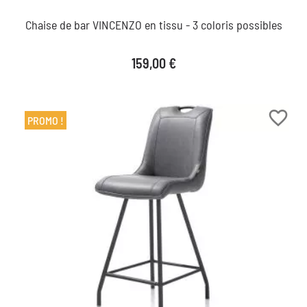
Chaise de bar VINCENZO en tissu - 3 coloris possibles
Prix
159,00 €
favorite_border
PROMO !