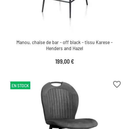
Manou, chaise de bar - off black - tissu Karese -
Henders and Hazel
Prix
199,00 €
favorite_border
EN STOCK