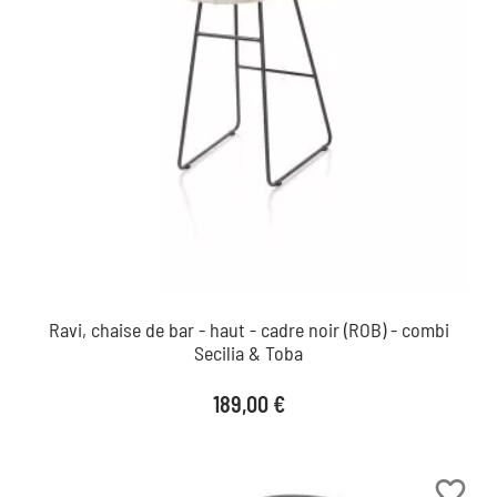
Ravi, chaise de bar - haut - cadre noir (ROB) - combi
Secilia & Toba
Prix
189,00 €
favorite_border