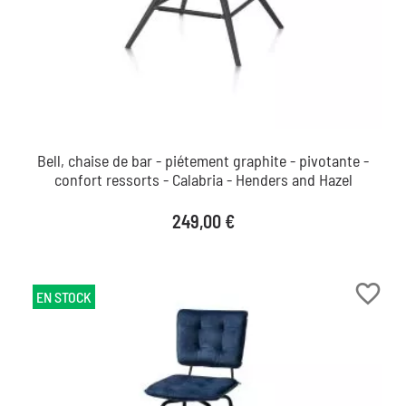
Bell, chaise de bar - piétement graphite - pivotante -
confort ressorts - Calabria - Henders and Hazel
Prix
249,00 €
favorite_border
EN STOCK