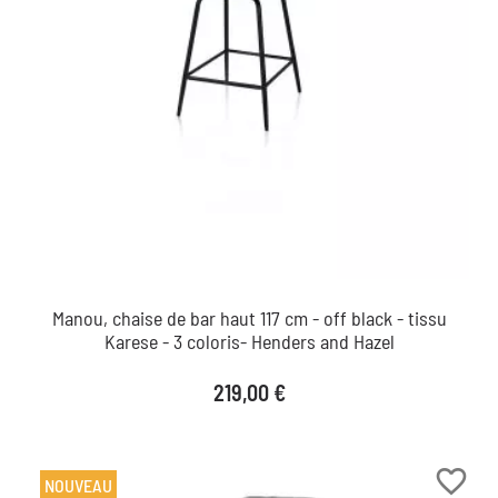
Manou, chaise de bar haut 117 cm - off black - tissu
Karese - 3 coloris- Henders and Hazel
Prix
219,00 €
favorite_border
NOUVEAU