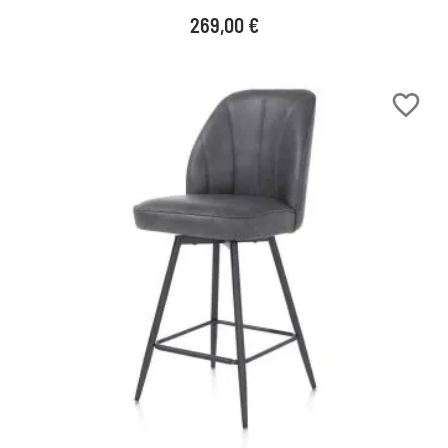
Prix
269,00 €
favorite_border