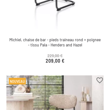
Michiel, chaise de bar - pieds traineau rond + poignee
- tissu Pala - Henders and Hazel
229,00 €
209,00 €
Prix de base
Prix
favorite_border
NOUVEAU