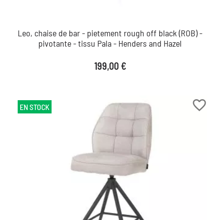
Leo, chaise de bar - pietement rough off black (ROB) -
pivotante - tissu Pala - Henders and Hazel
Prix
199,00 €
favorite_border
EN STOCK