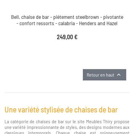
Bell, chaise de bar - piétement steelbrown - pivotante
- confort ressorts - calabria - Henders and Hazel
Prix
249,00 €

Retour en haut
Une variété stylisée de chaises de bar
La catégorie de chaises de bar sur le site Meubles Thiry propose
une variété impressionnante de styles, des designs modernes aux
classiques intemporels. Chaque chaise est soigneusement