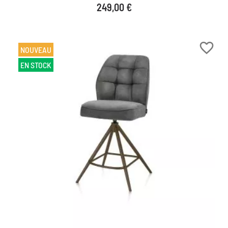
Prix
249,00 €
favorite_border
NOUVEAU
EN STOCK