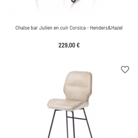
Chaise bar Julien en cuir Corsica - Henders&Hazel
Prix
229,00 €
favorite_border