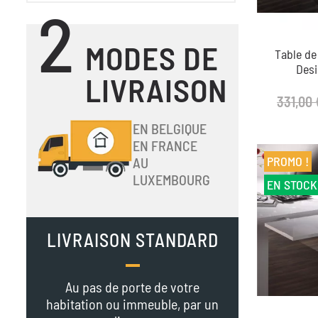
2
MODES DE
Table de
Des
LIVRAISON
331,00 
EN BELGIQUE
EN FRANCE
PROMO !
AU
LUXEMBOURG
EN STOCK
LIVRAISON STANDARD
Au pas de porte de votre
habitation ou immeuble, par un