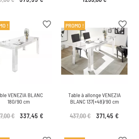
Prix de base
Prix
favorite_border
favorite_border
MO !
PROMO !
ble VENEZIA BLANC
Table à allonge VENEZIA
180/90 cm
BLANC 137(+48)/90 cm
7,00 €
437,00 €
337,45 €
371,45 €
Prix de base
Prix
Prix de base
Prix