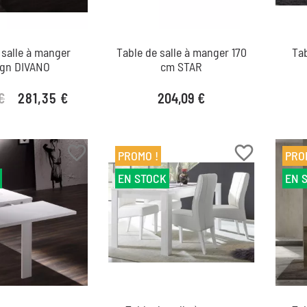
 salle à manger
Table de salle à manger 170
Tab
ign DIVANO
cm STAR
Prix
€
281,35 €
204,09 €
Prix de base
Prix
favorite_border
favorite_border
PROMO !
PRO
EN STOCK
EN 