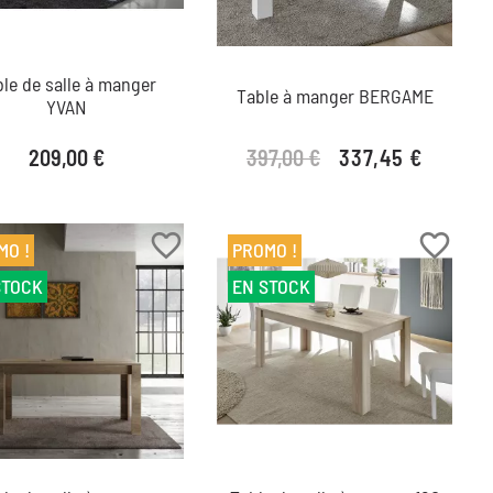
le de salle à manger
Table à manger BERGAME
YVAN
Prix
397,00 €
209,00 €
337,45 €
Prix de base
Prix
favorite_border
favorite_border
MO !
PROMO !
STOCK
EN STOCK