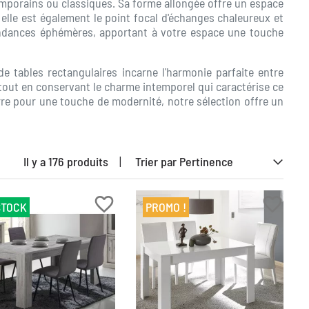
temporains ou classiques. Sa forme allongée offre un espace
 elle est également le point focal d'échanges chaleureux et
tendances éphémères, apportant à votre espace une touche
 tables rectangulaires incarne l'harmonie parfaite entre
ut en conservant le charme intemporel qui caractérise ce
e pour une touche de modernité, notre sélection offre un
Il y a 176 produits
|
favorite_border
favorite_border
STOCK
PROMO !