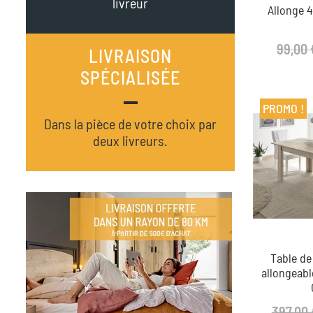
livreur
Allonge
99,00 
LIVRAISON
SPÉCIALISÉE
PROMO !
Dans la pièce de votre choix par
deux livreurs.
Table de
allongeab
397,00 