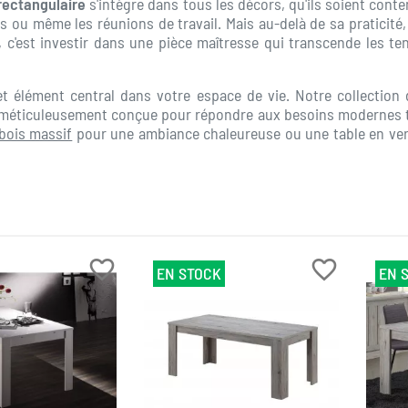
rectangulaire
s'intègre dans tous les décors, qu'ils soient con
s ou même les réunions de travail. Mais au-delà de sa praticité,
, c'est investir dans une pièce maîtresse qui transcende les 
 élément central dans votre espace de vie. Notre collection de
t méticuleusement conçue pour répondre aux besoins modernes to
 bois massif
pour une ambiance chaleureuse ou une table en verr
favorite_border
favorite_border
EN STOCK
EN 