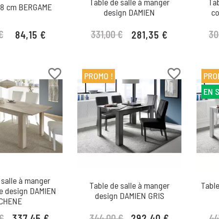
Table de salle à manger
Tab
 48 cm BERGAME
design DAMIEN
co
€
331,00 €
30
84,15 €
281,35 €
Prix de base
Prix
Prix de base
Prix
favorite_border
favorite_border
PROMO !
PRO
EN 
 salle à manger
Table de salle à manger
Tabl
le design DAMIEN
design DAMIEN GRIS
CHENE
€
344,00 €
44
337,45 €
292,40 €