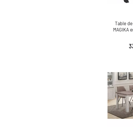
Table de
MAGIKA e
Pr
3