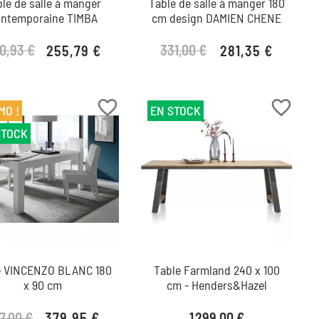
le de salle à manger
Table de salle à manger 180
ntemporaine TIMBA
cm design DAMIEN CHENE
0,93 €
331,00 €
255,79 €
281,35 €
Prix de base
Prix
Prix de base
Prix
favorite_border
favorite_border
MO !
EN STOCK
STOCK
e VINCENZO BLANC 180
Table Farmland 240 x 100
x 90 cm
cm - Henders&Hazel
Prix
7,00 €
379,95 €
1 299,00 €