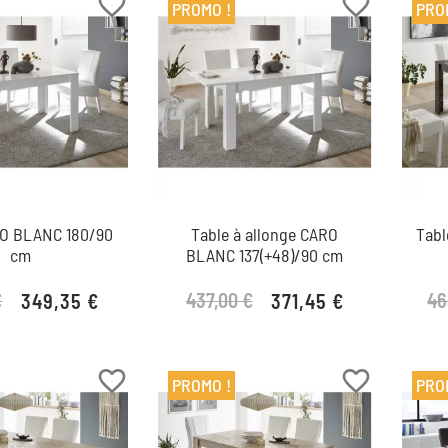
favorite_border
favorite_border
PROMO !
PRO
RO BLANC 180/90
Table à allonge CARO
Tabl
cm
BLANC 137(+48)/90 cm
€
437,00 €
46
349,35 €
371,45 €
Prix de base
Prix
Prix de base
Prix
favorite_border
favorite_border
PROMO !
PRO