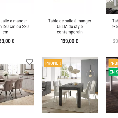
 salle à manger
Table de salle à manger
Tab
n 190 cm ou 220
CELIA de style
ext
cm
contemporain
ix
Prix
39
39,00 €
199,00 €
favorite_border
favorite_border
PROMO !
PRO
EN 