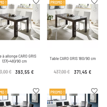
favorite_border
favorite_border
MO !
PROMO !
e à allonge CARO GRIS
Table CARO GRIS 180/90 cm
137(+48)/90 cm
3,00 €
437,00 €
393,55 €
371,45 €
Prix de base
Prix
Prix de base
Prix
favorite_border
favorite_border
MO !
PROMO !