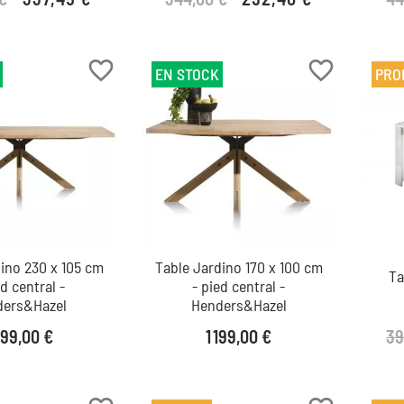
Prix de base
Prix
Prix de base
Prix
favorite_border
favorite_border
EN STOCK
PRO
ino 230 x 105 cm
Table Jardino 170 x 100 cm
Ta
ed central -
- pied central -
ders&Hazel
Henders&Hazel
ix
Prix
39
399,00 €
1 199,00 €