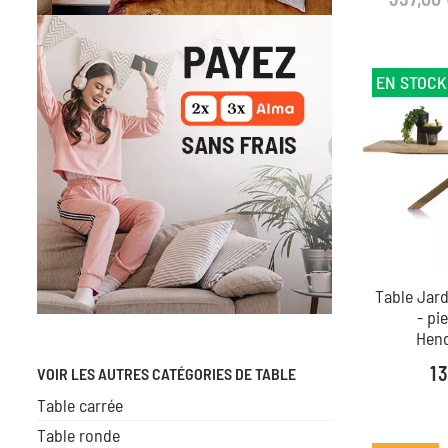
EN STOCK
Table Jard
- pi
Hen
Pr
1 
VOIR LES AUTRES CATÉGORIES DE TABLE
Table carrée
Table ronde