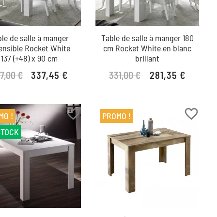
le de salle à manger
Table de salle à manger 180
ensible Rocket White
cm Rocket White en blanc
137 (+48) x 90 cm
brillant
7,00 €
331,00 €
337,45 €
281,35 €
Prix de base
Prix
Prix de base
Prix
favorite_border
favorite_border
MO !
PROMO !
STOCK