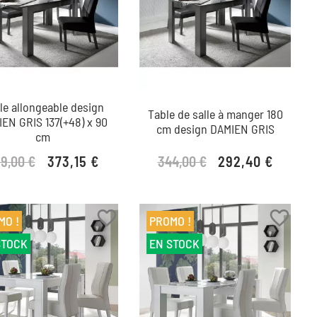
le allongeable design
Table de salle à manger 180
EN GRIS 137(+48) x 90
cm design DAMIEN GRIS
cm
9,00 €
344,00 €
373,15 €
292,40 €
Prix de base
Prix
Prix de base
Prix
favorite_border
favorite_border
MO !
PROMO !
STOCK
EN STOCK