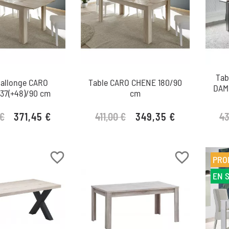
Tab
 allonge CARO
Table CARO CHENE 180/90
DAMI
37(+48)/90 cm
cm
 €
411,00 €
43
371,45 €
349,35 €
Prix de base
Prix
Prix de base
Prix
favorite_border
favorite_border
PRO
EN 