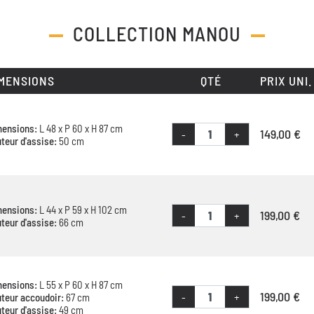
COLLECTION
MANOU
MENSIONS
QTÉ
PRIX UNI.
mensions:
L 48 x P 60 x H 87 cm
149,00 €
-
+
teur d'assise:
50 cm
mensions:
L 44 x P 59 x H 102 cm
199,00 €
-
+
teur d'assise:
66 cm
mensions:
L 55 x P 60 x H 87 cm
199,00 €
-
+
teur accoudoir:
67 cm
teur d'assise:
49 cm