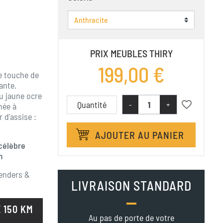
PRIX MEUBLES THIRY
199,00 €
e touche de
ante.
u jaune ocre
favorite_border
Quantité
-
+
née à
 d'assise :
AJOUTER AU PANIER
 célèbre
m
Henders &
LIVRAISON STANDARD
 150 KM
Au pas de porte de votre