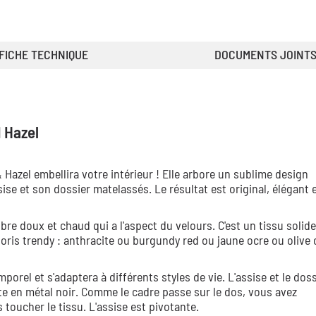
FICHE TECHNIQUE
DOCUMENTS JOINT
 Hazel
azel embellira votre intérieur ! Elle arbore un sublime design
e et son dossier matelassés. Le résultat est original, élégant e
bre doux et chaud qui a l'aspect du velours. C'est un tissu solid
oris trendy : anthracite ou burgundy red ou jaune ocre ou olive 
porel et s'adaptera à différents styles de vie. L'assise et le dos
te en métal noir. Comme le cadre passe sur le dos, vous avez
toucher le tissu. L'assise est pivotante.