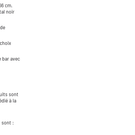
66 cm.
al noir
 de
 choix
e bar avec
uits sont
dié à la
 sont :