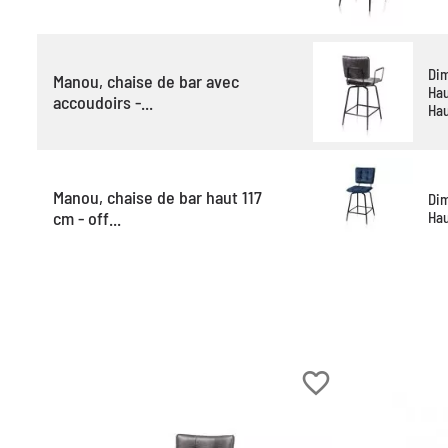
Di
Manou, chaise de bar avec
Hau
accoudoirs -...
Hau
Manou, chaise de bar haut 117
Di
cm - off...
Hau
rder
favorite_border