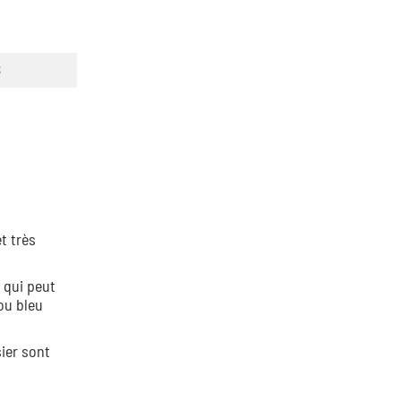
S
t très
e qui peut
ou bleu
sier sont