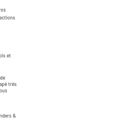
vos
lections
pis et
 de
apé très
vous
enders &