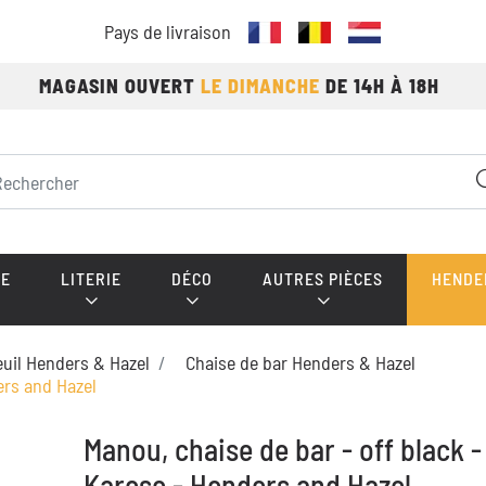
Pays de livraison
MAGASIN OUVERT
LE DIMANCHE
DE 14H À 18H
E
LITERIE
DÉCO
AUTRES PIÈCES
HENDE
euil Henders & Hazel
Chaise de bar Henders & Hazel
ers and Hazel
Manou, chaise de bar - off black -
Karese - Henders and Hazel