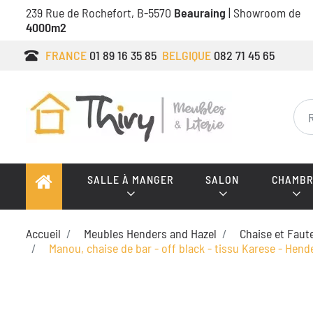
239 Rue de Rochefort, B-5570
Beauraing
| Showroom de
4000m2
FRANCE
01 89 16 35 85
BELGIQUE
082 71 45 65
SALLE À MANGER
SALON
CHAMBR
Accueil
Meubles Henders and Hazel
Chaise et Faut
Manou, chaise de bar - off black - tissu Karese - Hend