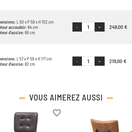
mensions:
L 50 x P 59 x H 102 cm
249,00 €
-
+
teur accoudoir:
84 cm
teur d'assise:
66 cm
mensions:
L 57 x P 59 x H 117 cm
219,00 €
-
+
teur d'assise:
82 cm
VOUS AIMEREZ AUSSI
favorite_border