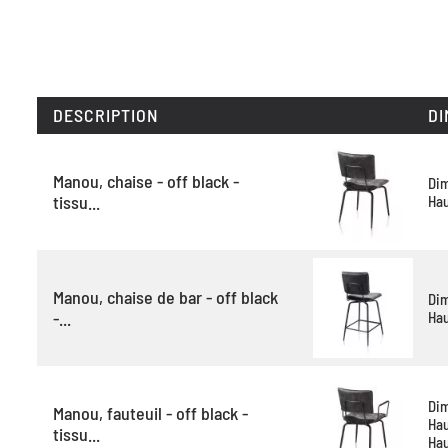
DESCRIPTION
DI
Manou, chaise - off black -
Di
tissu...
Hau
Manou, chaise de bar - off black
Di
-...
Hau
Di
Manou, fauteuil - off black -
Hau
tissu...
Hau