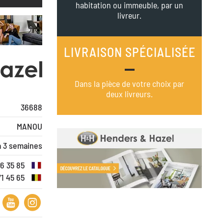
habitation ou immeuble, par un
livreur.
LIVRAISON SPÉCIALISÉE
Dans la pièce de votre choix par
deux livreurs.
36688
MANOU
à 3 semaines
16 35 85
71 45 65