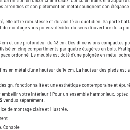
 sa finition en décor chêne cadiz. Conçu en Italie, elle apporte 
es arrondies et son piétement en métal soulignent son élégance
, elle offre robustesse et durabilité au quotidien. Sa porte bat
 du montage vous pouvez décider du sens d'ouverture de la por
96 cm et une profondeur de 43 cm. Des dimensions compactes po
 divisé en cinq compartiments par quatre étagères en bois. Prati
space ordonné. Le meuble est doté d'une poignée en métal sobre
fins en métal d'une hauteur de 14 cm. La hauteur des pieds est a
design, fonctionnalité et une esthétique contemporaine et épuré
 embellir votre intérieur ! Pour un ensemble harmonieux, optez
S
vendus séparément.
ice de montage claire et illustrée.
ment
e,
Console