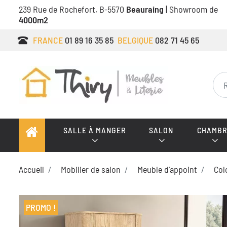
239 Rue de Rochefort, B-5570
Beauraing
| Showroom de
4000m2
FRANCE
01 89 16 35 85
BELGIQUE
082 71 45 65
SALLE À MANGER
SALON
CHAMBR
Accueil
Mobilier de salon
Meuble d'appoint
Col
PROMO !