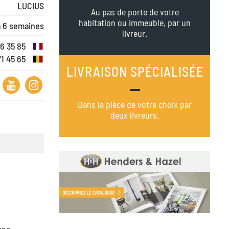
LUCIUS
Au pas de porte de votre
habitation ou immeuble, par un
à 6 semaines
livreur.
16 35 85
71 45 65
LIVRAISON SPÉCIALISÉE
Dans la pièce de votre choix par
deux livreurs.