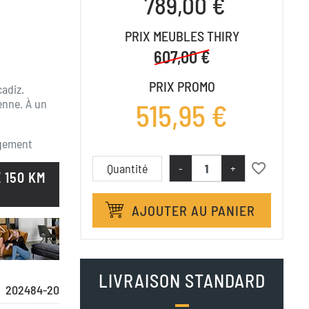
789,00 €
PRIX MEUBLES THIRY
607,00 €
PRIX PROMO
adiz.
enne. À
un
515,95 €
gement
favorite_border
Quantité
-
+
 150 KM
AJOUTER AU PANIER
LIVRAISON STANDARD
202484-20