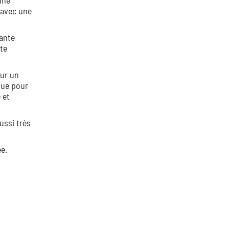
une
 avec une
tante
te
ur un
que pour
 et
ussi très
e.