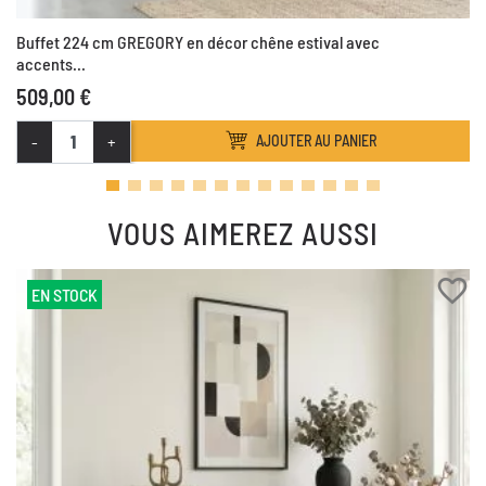
Buffet 224 cm GREGORY en décor chêne estival avec
accents...
509,00 €
-
+
AJOUTER AU PANIER
VOUS AIMEREZ AUSSI
favorite_border
EN STOCK