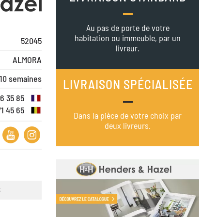
Au pas de porte de votre
habitation ou immeuble, par un
52045
livreur.
ALMORA
 10 semaines
LIVRAISON SPÉCIALISÉE
16 35 85
71 45 65
Dans la pièce de votre choix par
deux livreurs.
S