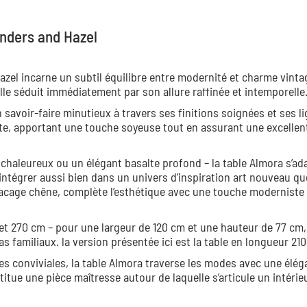
nders and Hazel
zel incarne un subtil équilibre entre modernité et charme vinta
lle séduit immédiatement par son allure raffinée et intemporelle
 savoir-faire minutieux à travers ses finitions soignées et ses l
ate, apportant une touche soyeuse tout en assurant une excellen
l chaleureux ou un élégant basalte profond – la table Almora s’ad
 s’intégrer aussi bien dans un univers d’inspiration art nouveau q
acage chêne, complète l’esthétique avec une touche moderniste 
et 270 cm – pour une largeur de 120 cm et une hauteur de 77 cm,
s familiaux. la version présentée ici est la table en longueur 21
es conviviales, la table Almora traverse les modes avec une élé
itue une pièce maîtresse autour de laquelle s’articule un intérie