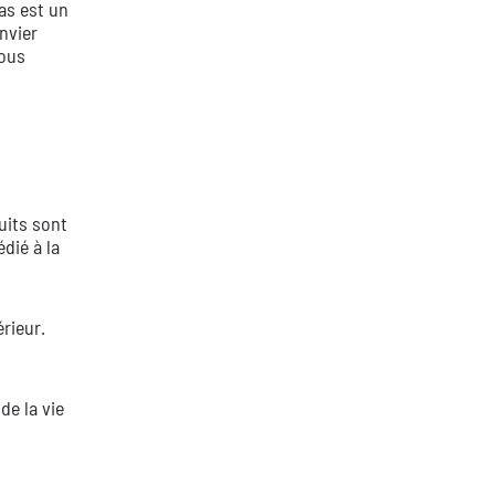
as est un
onvier
vous
uits sont
dié à la
rieur.
de la vie