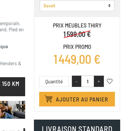
temporain.
PRIX MEUBLES THIRY
and. Pied en
1 599,00 €
rque
PRIX PROMO
1 449,00 €
 Henders &
favorite_border
Quantité
-
+
 150 KM
AJOUTER AU PANIER
LIVRAISON STANDARD