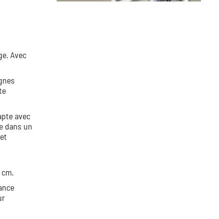
ge. Avec
.
ignes
te
apte avec
ue dans un
et
0 cm.
gance
ur