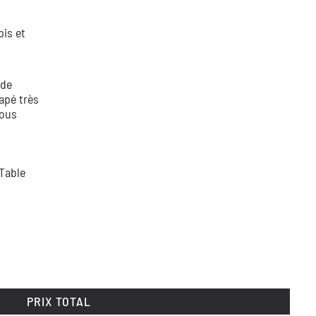
pis et
 de
apé très
vous
Table
PRIX TOTAL