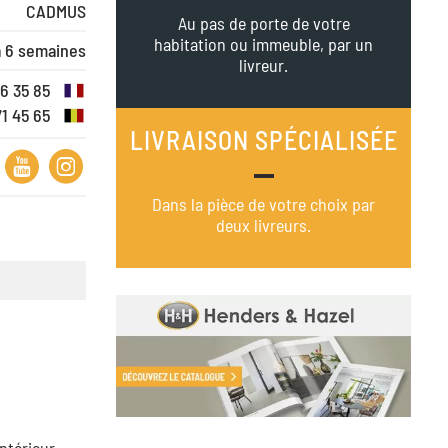
CADMUS
Au pas de porte de votre
habitation ou immeuble, par un
à 6 semaines
livreur.
16 35 85
71 45 65
LIVRAISON SPÉCIALISÉE
Dans la pièce de votre choix par
deux livreurs.