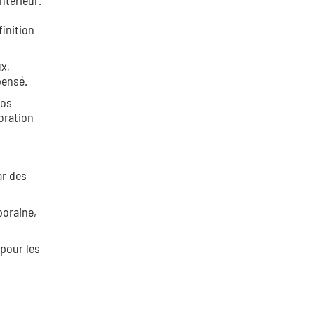
ntérieur.
finition
x,
pensé.
vos
oration
ar des
poraine,
pour les