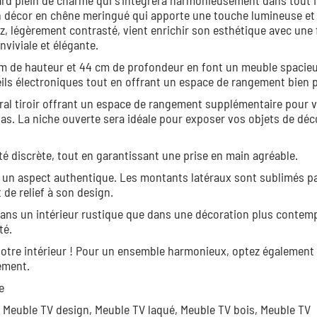
 plein de charme qui s'intégrera harmonieusement dans tout i
un décor en chêne meringué qui apporte une touche lumineuse et
z, légèrement contrasté, vient enrichir son esthétique avec une 
viviale et élégante.
m de hauteur et 44 cm de profondeur en font un meuble spacieu
eils électroniques tout en offrant un espace de rangement bien 
tral tiroir offrant un espace de rangement supplémentaire pour 
s. La niche ouverte sera idéale pour exposer vos objets de déc
 discrète, tout en garantissant une prise en main agréable.
nt un aspect authentique. Les montants latéraux sont sublimés p
de relief à son design.
 dans un intérieur rustique que dans une décoration plus contem
té.
votre intérieur ! Pour un ensemble harmonieux, optez également 
ément.
e
,
Meuble TV design,
Meuble TV laqué,
Meuble TV bois,
Meuble TV