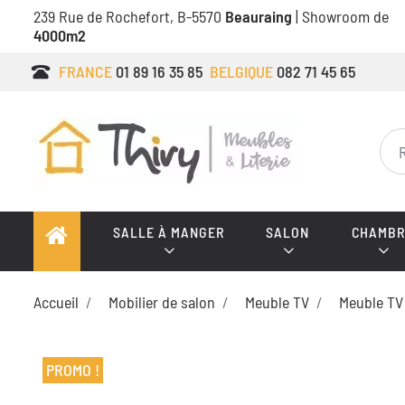
239 Rue de Rochefort, B-5570
Beauraing
| Showroom de
4000m2
FRANCE
01 89 16 35 85
BELGIQUE
082 71 45 65
SALLE À MANGER
SALON
CHAMBR
Accueil
Mobilier de salon
Meuble TV
Meuble TV
PROMO !