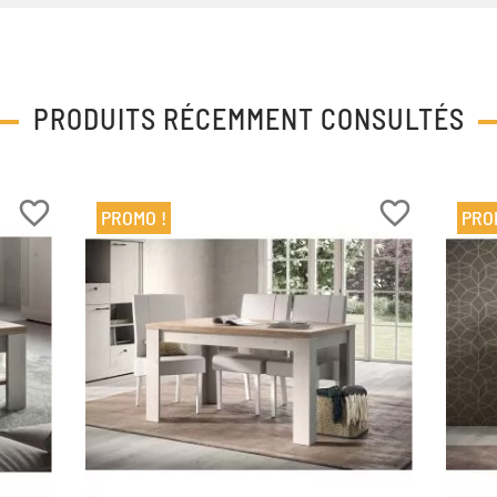
PRODUITS RÉCEMMENT CONSULTÉS
favorite_border
favorite_border
PROMO !
PRO