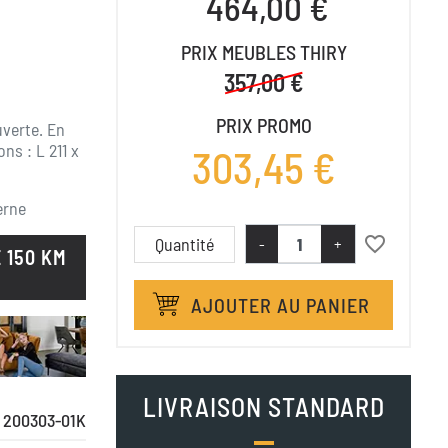
464,00 €
PRIX MEUBLES THIRY
357,00 €
PRIX PROMO
uverte. En
s : L 211 x
303,45 €
erne
favorite_border
Quantité
-
+
 150 KM
AJOUTER AU PANIER
LIVRAISON STANDARD
200303-01K