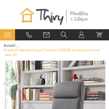
Accueil
...
Fauteuil relax électrique 2 moteurs VERONE en tissu gris foncé
avec lift