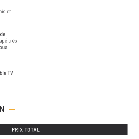
pis et
 de
apé très
vous
ble TV
ON
PRIX TOTAL