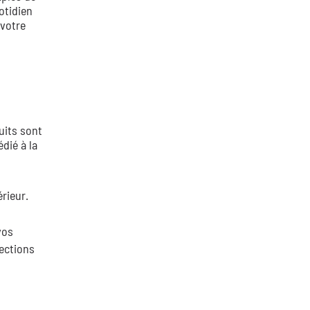
uotidien
 votre
uits sont
dié à la
rieur.
vos
lections