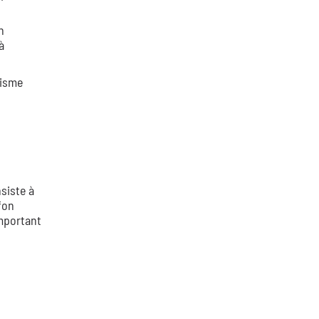
n
à
tisme
siste à
fon
important