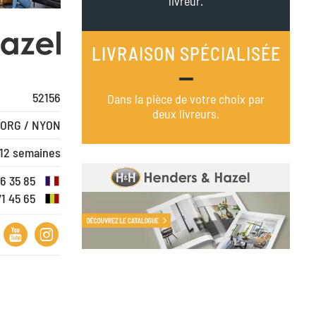
livreur.
LIVRAISON SPÉCIALISÉE
52156
Dans la pièce de votre choix par
deux livreurs.
ORG / NYON
 12 semaines
16 35 85
71 45 65