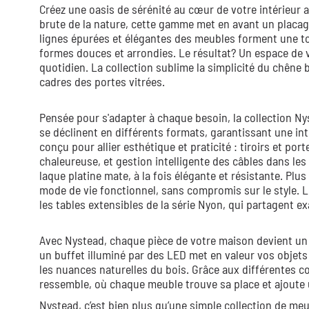
Créez une oasis de sérénité au cœur de votre intérieur a
brute de la nature, cette gamme met en avant un placage
lignes épurées et élégantes des meubles forment une toi
formes douces et arrondies. Le résultat? Un espace de v
quotidien. La collection sublime la simplicité du chêne b
cadres des portes vitrées.
Pensée pour s'adapter à chaque besoin, la collection N
se déclinent en différents formats, garantissant une in
conçu pour allier esthétique et praticité : tiroirs et p
chaleureuse, et gestion intelligente des câbles dans le
laque platine mate, à la fois élégante et résistante. Plus
mode de vie fonctionnel, sans compromis sur le style. 
les tables extensibles de la série Nyon, qui partagent 
Avec Nystead, chaque pièce de votre maison devient un l
un buffet illuminé par des LED met en valeur vos objets
les nuances naturelles du bois. Grâce aux différentes c
ressemble, où chaque meuble trouve sa place et ajoute 
Nystead, c’est bien plus qu’une simple collection de meubl