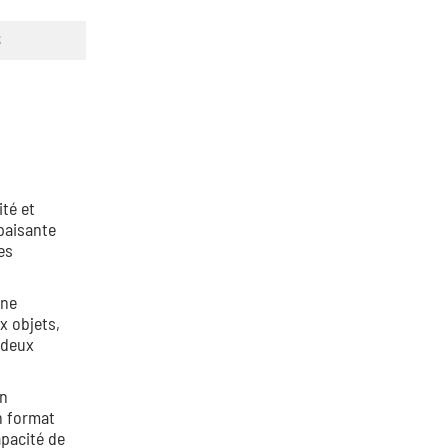
S
té et
paisante
es
une
x objets,
 deux
un
n format
apacité de