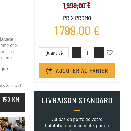
1 999,00 €
PRIX PROMO
1 799,00 €
placage
eine et 2
cents et
favorite_border
Quantité
-
+
-close.
rque
AJOUTER AU PANIER
ers & Hazel
LIVRAISON STANDARD
 150 KM
Au pas de porte de votre
habitation ou immeuble, par un