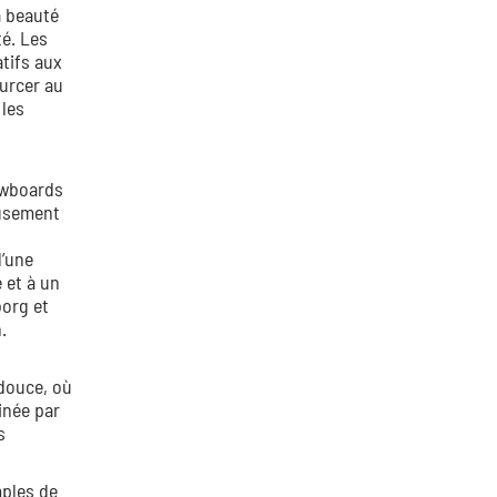
a beauté
té. Les
tifs aux
ourcer au
 les
lowboards
eusement
d’une
é et à un
borg et
.
 douce, où
inée par
s
mples de