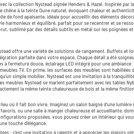
vec la collection Nystead signée Henders & Hazel. Inspirée par l
 chêne à la teinte Dune naturel, évoquant chaleur et authentici
le de fond apaisante, idéale pour accueillir des éléments décora
ie harmonieux et équilibré, parfait pour se recentrer et se ress
rut, sublimé par des détails subtils en métal sur les poignées et
ystead offre une variété de solutions de rangement. Buffets et 
tégration parfaite dans votre espace. Chaque détail a été soign
ortes à fermeture douce, éclairage LED intégré pour une ambiance
s meubles TV. En prime, les surfaces des meubles sont habillées 
 qu’un simple mobilier, Nystead est une invitation à la tranquillit
Les meubles Nystead se marient parfaitement avec les tables Ny
exactement la même teinte chaleureuse de bois et la même finition
ieu où il fait bon vivre. Imaginez un salon baigné d’une lumière
 favoris, ou une salle à manger chaleureuse et accueillante, dom
onfigurations proposées, vous pouvez créer un intérieur qui vou
une touche d’élégance.
es : c’est une invitation à ralentir et à apprécier les plaisirs si