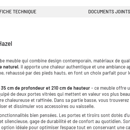
FICHE TECHNIQUE
DOCUMENTS JOINT
Hazel
be meuble qui combine design contemporain, matériaux de quali
e naturel
, il apporte une chaleur authentique et une ambiance a
ne, rehaussé par des pieds hauts, en font un choix parfait pour l
 35 cm de profondeur et 210 cm de hauteur
– ce meuble offre 
quipé de deux portes vitrées qui mettent en valeur vos plus beau
e chaleureuse et raffinée. Dans sa partie basse, vous trouverez
iser et dissimuler vos accessoires ou vaisselle.
nctionnalités bien pensées. Les portes et tiroirs sont dotés d’
t silencieuse, gage de durabilité et de confort au quotidien. So
option idéale pour optimiser l’espace tout en conservant une c