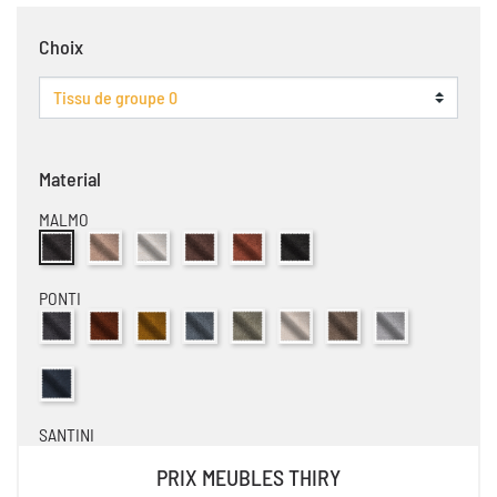
Choix
Material
MALMO
Tissu Malmo Anthracite
Tissu Malmo Camel
Tissu Malmo Creme
Tissu Malmo Espresso
Tissu Malmo Cuivre
Tissu Malmo Moir
PONTI
Tissu Ponti Anthracite
Tissu Ponti Cuivre
Tissu Ponti Ocre
Tissu Ponti Sky Blue
Tissu Ponti Olive
Tissu Ponti Creme
Tissu Ponti Marron Cla
Tissu Ponti Ice
Tissu Ponti Bleu Fonce
SANTINI
Tissu Santini Antracite
Tissu Santini Creme
Tissu Santini Corail
Tissu Santini Liver
Tissu Santini Ocre
Tissu Santini Violet
Tissu Santini Vert Sa
PRIX MEUBLES THIRY