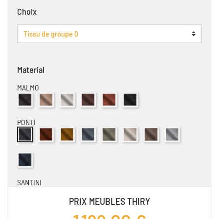
Choix
Material
MALMO
Tissu Malmo Anthracite
Tissu Malmo Camel
Tissu Malmo Creme
Tissu Malmo Espresso
Tissu Malmo Cuivre
Tissu Malmo Moir
PONTI
Tissu Ponti Anthracite
Tissu Ponti Cuivre
Tissu Ponti Ocre
Tissu Ponti Sky Blue
Tissu Ponti Olive
Tissu Ponti Creme
Tissu Ponti Marron Cla
Tissu Ponti Ice
Tissu Ponti Bleu Fonce
SANTINI
Tissu Santini Antracite
Tissu Santini Creme
Tissu Santini Corail
Tissu Santini Liver
Tissu Santini Ocre
Tissu Santini Violet
Tissu Santini Vert Sa
PRIX MEUBLES THIRY
SANTOS