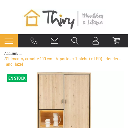
Accueil
...
Shimanto, armoire 100 cm - 4-portes + 1-niche (+ LED) - Henders
and Hazel
EN STOCK