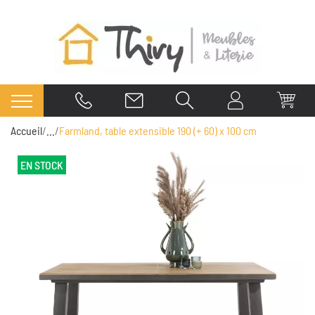
Accueil
...
Farmland, table extensible 190 (+ 60) x 100 cm
EN STOCK