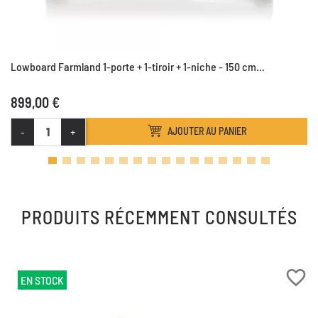
Lowboard Farmland 1-porte + 1-tiroir + 1-niche - 150 cm...
899,00 €
-
+
AJOUTER AU PANIER
PRODUITS RÉCEMMENT CONSULTÉS
favorite_border
EN STOCK