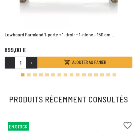
Lowboard Farmland 1-porte + 1-tiroir + 1-niche - 150 cm...
899,00 €
-
+
AJOUTER AU PANIER
PRODUITS RÉCEMMENT CONSULTÉS
favorite_border
EN STOCK