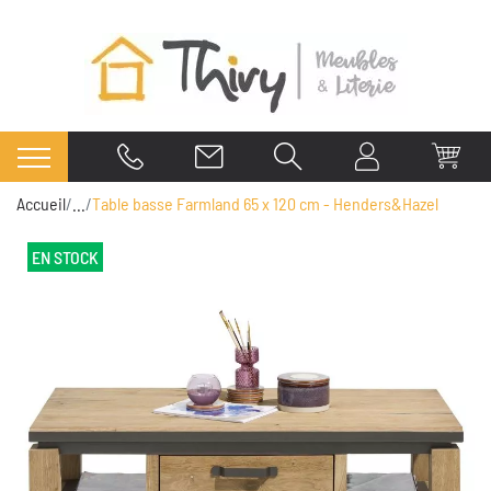
Accueil
...
Table basse Farmland 65 x 120 cm - Henders&Hazel
EN STOCK