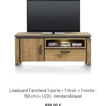
Lowboard Farmland 1-porte + 1-tiroir + 1-niche -
150 cm (+ LED) - Henders&Hazel
Prix
899,00 €