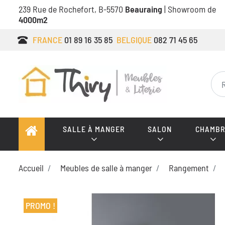
239 Rue de Rochefort, B-5570
Beauraing
| Showroom de
4000m2
FRANCE
01 89 16 35 85
BELGIQUE
082 71 45 65
SALLE À MANGER
SALON
CHAMBR
Accueil
Meubles de salle à manger
Rangement
PROMO !