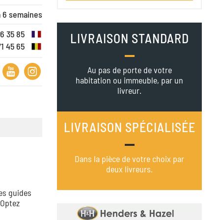
à 6 semaines
16 35 85
LIVRAISON STANDARD
71 45 65
Au pas de porte de votre
habitation ou immeuble, par un
livreur.
LIVRAISON SPÉCIALISÉE
Dans la pièce de votre choix par
deux livreurs.
les guides
 Optez