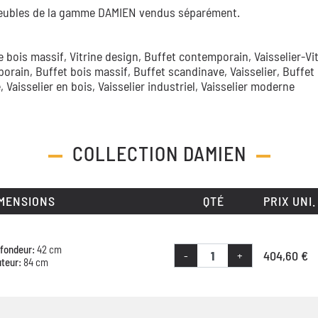
meubles de la gamme DAMIEN vendus séparément.
ne bois massif,
Vitrine design,
Buffet contemporain,
Vaisselier-Vi
porain,
Buffet bois massif,
Buffet scandinave,
Vaisselier,
Buffet
e,
Vaisselier en bois,
Vaisselier industriel,
Vaisselier moderne
COLLECTION
DAMIEN
MENSIONS
QTÉ
PRIX UNI.
fondeur:
42 cm
404,60 €
-
+
teur:
84 cm