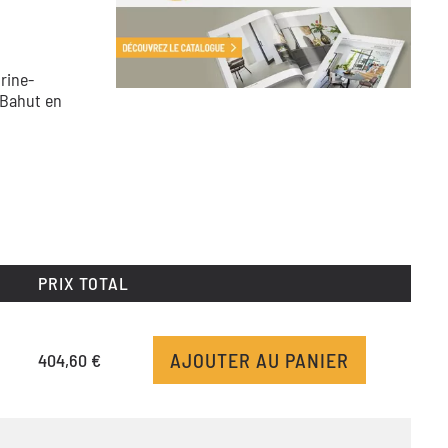
trine-
 Bahut en
PRIX TOTAL
AJOUTER AU PANIER
404,60 €