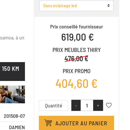
Prix conseillé fournisseur
619,00 €
 samoa, à un
PRIX MEUBLES THIRY
476,00 €
 150 KM
PRIX PROMO
404,60 €
favorite_border
Quantité
-
+
201508-07
AJOUTER AU PANIER
DAMIEN