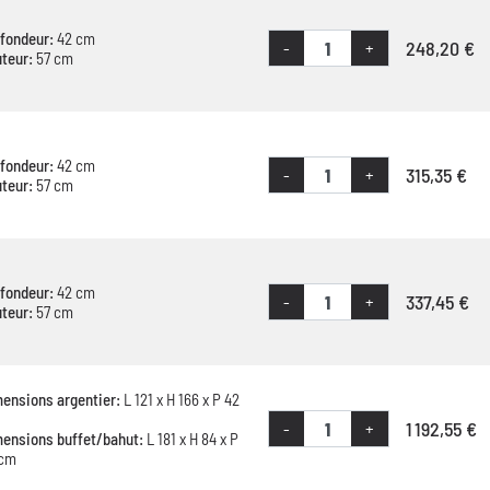
fondeur:
42 cm
248,20 €
-
+
teur:
57 cm
fondeur:
42 cm
315,35 €
-
+
teur:
57 cm
fondeur:
42 cm
337,45 €
-
+
teur:
57 cm
ensions argentier:
L 121 x H 166 x P 42
1 192,55 €
-
+
ensions buffet/bahut:
L 181 x H 84 x P
 cm