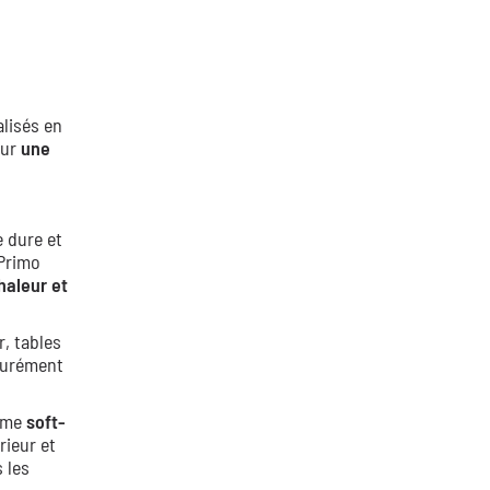
alisés en
our
une
 dure et
 Primo
chaleur et
r, tables
ssurément
ème
soft-
rieur et
 les