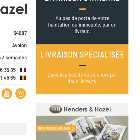
Au pas de porte de votre
habitation ou immeuble, par un
livreur.
54687
Avalon
LIVRAISON SPÉCIALISÉE
à 3 semaines
16 35 85
Dans la pièce de votre choix par
71 45 65
deux livreurs.
S