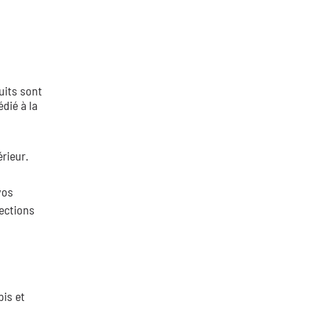
uits sont
dié à la
rieur.
vos
lections
pis et