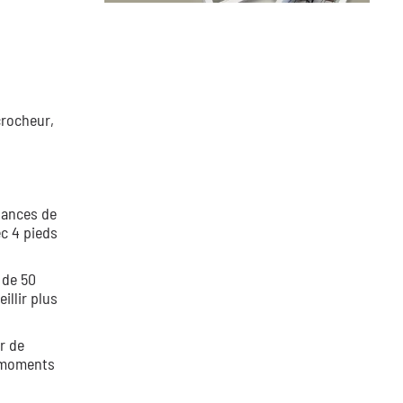
crocheur,
uances de
c 4 pieds
 de 50
illir plus
r de
s moments