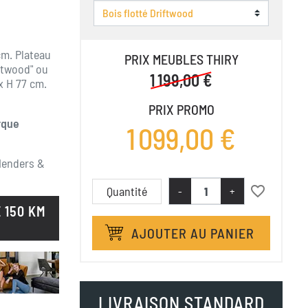
cm. Plateau
PRIX MEUBLES THIRY
iftwood" ou
1 199,00 €
x H 77 cm.
PRIX PROMO
rque
1 099,00 €
Henders &
favorite_border
Quantité
-
+
 150 KM
AJOUTER AU PANIER
LIVRAISON STANDARD