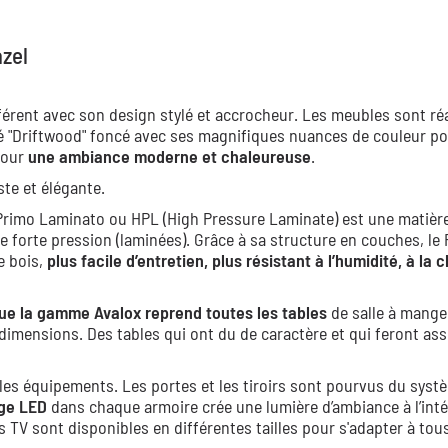
zel
fférent avec son design stylé et accrocheur. Les meubles sont ré
té "Driftwood" foncé avec ses magnifiques nuances de couleur p
pour
une ambiance moderne et chaleureuse
.
te et élégante.
 Primo Laminato ou HPL (High Pressure Laminate) est une matière
orte pression (laminées). Grâce à sa structure en couches, le
 bois,
plus facile d’entretien, plus résistant à l’humidité, à la 
ue la gamme Avalox reprend toutes les tables
de salle à mange
s dimensions. Des tables qui ont du de caractère et qui feront a
les équipements. Les portes et les tiroirs sont pourvus du syst
age LED
dans chaque armoire crée une lumière d’ambiance à l’inté
 TV sont disponibles en différentes tailles pour s'adapter à tous