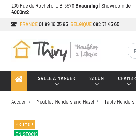
239 Rue de Rochefort, B-5570
Beauraing
| Showroom de
4000m2
FRANCE
01 89 16 35 85
BELGIQUE
082 71 45 65
SALLE À MANGER
SALON
CHAMBR
Accueil
Meubles Henders and Hazel
Table Henders 
PROMO !
EN STOCK