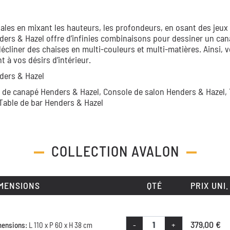
ales en mixant les hauteurs, les profondeurs, en osant des jeux
ders & Hazel offre d’infinies combinaisons pour dessiner un can
décliner des chaises en multi-couleurs et multi-matières. Ainsi, 
à vos désirs d’intérieur.
ders & Hazel
 de canapé Henders & Hazel,
Console de salon Henders & Hazel,
Table de bar Henders & Hazel
COLLECTION
AVALON
MENSIONS
QTÉ
PRIX UNI.
379,00 €
-
+
mensions:
L 110 x P 60 x H 38 cm