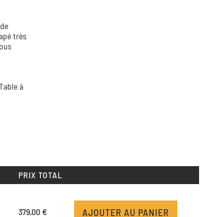
 de
apé très
vous
Table à
PRIX TOTAL
AJOUTER AU PANIER
379,00 €