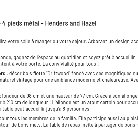
- 4 pieds métal - Henders and Hazel
lira votre salle à manger ou votre séjour. Arborant un design ac
longe, gagnez de l'espace au quotidien et soyez prêt à accueillir
tent à votre porte. La convivialité pour tous !
rs :
décor bois flotté "Driftwood" foncé avec ses magnifiques n
 naturel vintage pour une ambiance moderne et chaleureuse. Ave
rofondeur de 98 cm et une hauteur de 77 cm. Grâce à son allonge
r à 210 cm de longueur ! L'allonge est un atout certain pour accue
a table peut accueillir jusqu'à 8 personnes.
pour tous les membres de la famille. Elle participe aussi au plaisi
 autour de bons mets. La table de repas
invite à partager de bon