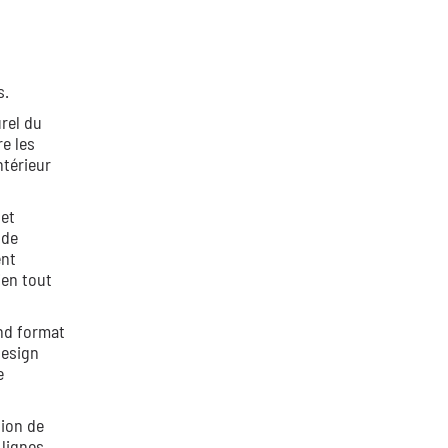
s.
urel du
re les
ntérieur
 et
 de
ent
ien tout
and format
design
e
tion de
 lignes