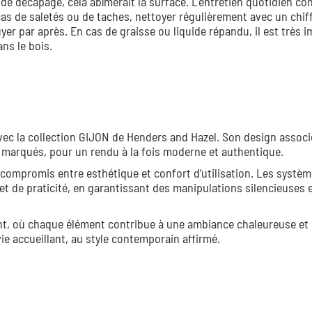
 de décapage, cela abîmerait la surface. L'entretien quotidien con
cas de saletés ou de taches, nettoyer régulièrement avec un chif
er par après. En cas de graisse ou liquide répandu, il est très 
ns le bois.
 avec la collection GIJON de Henders and Hazel. Son design associ
 marqués, pour un rendu à la fois moderne et authentique.
n compromis entre esthétique et confort d’utilisation. Les systè
t de praticité, en garantissant des manipulations silencieuses 
sant, où chaque élément contribue à une ambiance chaleureuse et
ie accueillant, au style contemporain affirmé.