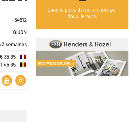
Dans la pièce de votre choix par
deux livreurs.
54512
GIJON
à 3 semaines
16 35 85
71 45 65
S