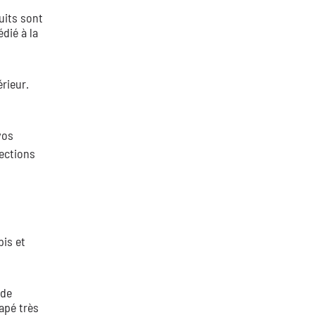
uits sont
dié à la
rieur.
vos
lections
pis et
 de
apé très