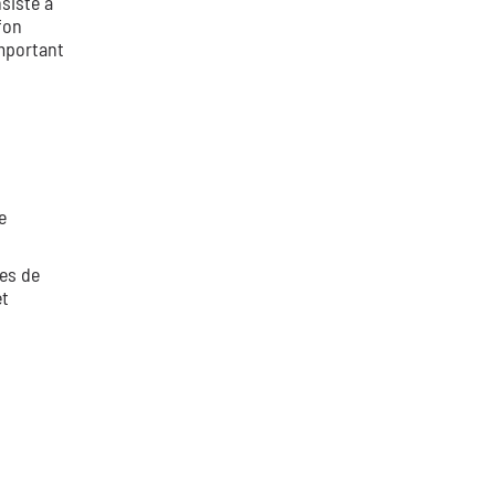
siste à
fon
important
e
mes de
et