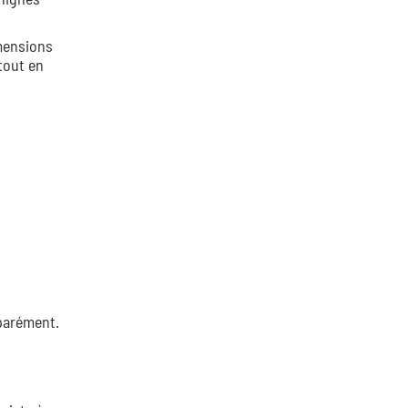
mensions
tout en
parément.