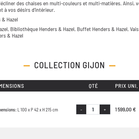
décliner des chaises en multi-couleurs et multi-matières. Ainsi, 
à vos désirs d’intérieur.
 & Hazel
azel,
Bibliothèque Henders & Hazel,
Buffet Henders & Hazel,
Vais
ers & Hazel
COLLECTION
GIJON
MENSIONS
QTÉ
PRIX UNI.
1 599,00 €
-
+
mensions:
L 100 x P 42 x H 215 cm