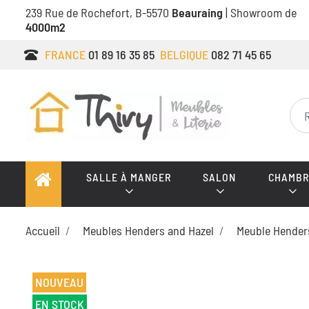
239 Rue de Rochefort, B-5570
Beauraing
| Showroom de
4000m2
FRANCE
01 89 16 35 85
BELGIQUE
082 71 45 65
SALLE À MANGER
SALON
CHAMBR
Accueil
Meubles Henders and Hazel
Meuble Hender
NOUVEAU
EN STOCK