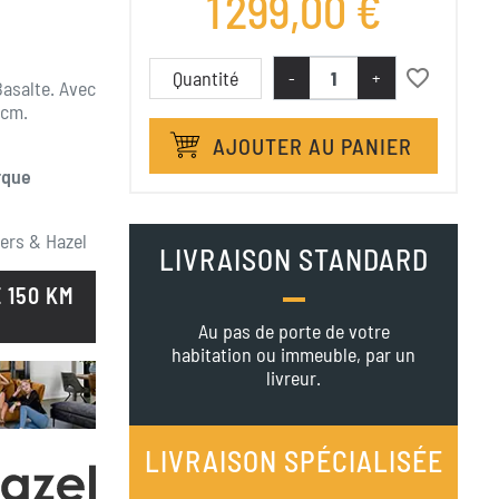
1 299,00 €
favorite_border
Quantité
-
+
asalte. Avec
 cm.
AJOUTER AU PANIER
rque
ers & Hazel
LIVRAISON STANDARD
 150 KM
Au pas de porte de votre
habitation ou immeuble, par un
livreur.
LIVRAISON SPÉCIALISÉE