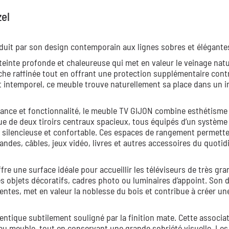
el
uit par son design contemporain aux lignes sobres et élégante
e teinte profonde et chaleureuse qui met en valeur le veinage nat
uche raffinée tout en offrant une protection supplémentaire cont
t intemporel, ce meuble trouve naturellement sa place dans un i
gance et fonctionnalité, le meuble TV GIJON combine esthétisme
que de deux tiroirs centraux spacieux, tous équipés d’un système
e, silencieuse et confortable. Ces espaces de rangement permett
ndes, câbles, jeux vidéo, livres et autres accessoires du quotid
e une surface idéale pour accueillir les téléviseurs de très gr
s objets décoratifs, cadres photo ou luminaires d’appoint. Son 
ntes, met en valeur la noblesse du bois et contribue à créer un
entique subtilement souligné par la finition mate. Cette associa
au meuble, tout en conservant une grande sobriété visuelle. Les