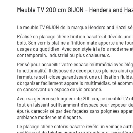
Meuble TV 200 cm GIJON - Henders and Haz
Le meuble TV GIJON de la marque Henders and Hazel séd
Réalisé en placage chêne finition basalte, il dévoile un
bois. Son vernis platine à finition mate apporte une to
usages du quotidien. Avec son style à la fois moderne e
contemporain, industriel ou plus chaleureux.
Pensé pour accueillir votre espace multimédia avec élé
fonctionnalité. Il dispose de deux portes pleines ainsi 
fermeture soft-close garantissant une utilisation fluid
d’organiser facilement appareils multimédias, télécomma
en conservant un espace de vie ordonné.
Avec sa généreuse longueur de 200 cm, ce meuble TV offr
tout en laissant suffisamment d’espace pour exposer de
épuré, caractérisé par des façades sans poignées appare
ambiance moderne et élégante.
Le placage chêne coloris basalte révèle un veinage auth
matières et de teintes apporte profondeur et caractère 