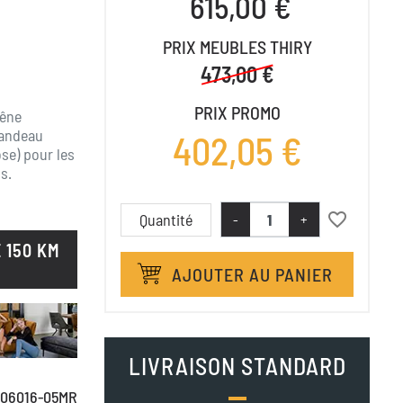
615,00 €
PRIX MEUBLES THIRY
473,00 €
PRIX PROMO
hêne
bandeau
402,05 €
se) pour les
s.
favorite_border
Quantité
-
+
 150 KM
AJOUTER AU PANIER
LIVRAISON STANDARD
06016-05MR