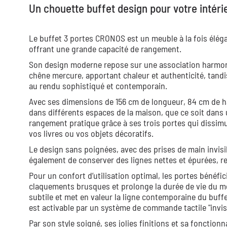
Un chouette buffet design pour votre intéri
Le buffet 3 portes CRONOS est un meuble à la fois éléga
offrant une grande capacité de rangement.
Son design moderne repose sur une association harmonie
chêne mercure, apportant chaleur et authenticité, tandi
au rendu sophistiqué et contemporain.
Avec ses dimensions de 156 cm de longueur, 84 cm de h
dans différents espaces de la maison, que ce soit dans u
rangement pratique grâce à ses trois portes qui dissimul
vos livres ou vos objets décoratifs.
Le design sans poignées, avec des prises de main invisi
également de conserver des lignes nettes et épurées, re
Pour un confort d’utilisation optimal, les portes bénéfi
claquements brusques et prolonge la durée de vie du m
subtile et met en valeur la ligne contemporaine du buff
est activable par un système de commande tactile "invisi
Par son style soigné, ses jolies finitions et sa fonction