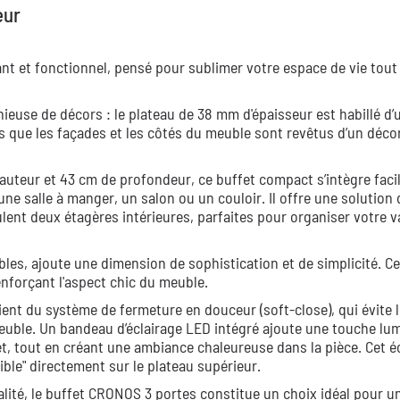
eur
nt et fonctionnel, pensé pour sublimer votre espace de vie tout
use de décors : le plateau de 38 mm d'épaisseur est habillé d’
s que les façades et les côtés du meuble sont revêtus d’un déco
auteur et 43 cm de profondeur, ce buffet compact s’intègre fac
ne salle à manger, un salon ou un couloir. Il offre une solution 
ent deux étagères intérieures, parfaites pour organiser votre va
bles, ajoute une dimension de sophistication et de simplicité. C
nforçant l'aspect chic du meuble.
cient du système de fermeture en douceur (soft-close), qui évite 
euble. Un bandeau d’éclairage LED intégré ajoute une touche lu
et, tout en créant une ambiance chaleureuse dans la pièce. Cet é
ble" directement sur le plateau supérieur.
nalité, le buffet CRONOS 3 portes constitue un choix idéal pour u