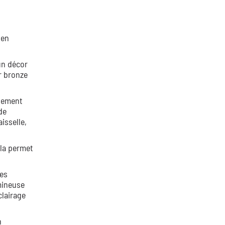
 en
un décor
r bronze
ilement
de
isselle,
ela permet
les
mineuse
clairage
n