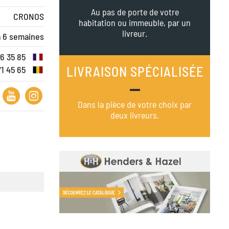
Au pas de porte de votre
CRONOS
habitation ou immeuble, par un
livreur.
à 6 semaines
16 35 85
LIVRAISON SPÉCIALISÉE
71 45 65
Dans la pièce de votre choix par
deux livreurs.