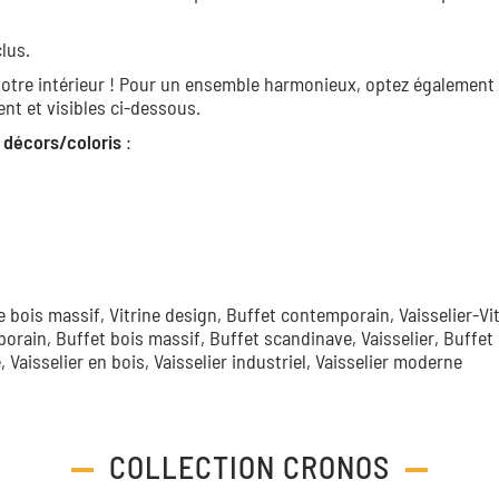
clus.
votre intérieur ! Pour un ensemble harmonieux, optez également 
t et visibles ci-dessous.
 décors/coloris
:
ne bois massif,
Vitrine design,
Buffet contemporain,
Vaisselier-Vi
porain,
Buffet bois massif,
Buffet scandinave,
Vaisselier,
Buffet
e,
Vaisselier en bois,
Vaisselier industriel,
Vaisselier moderne
COLLECTION
CRONOS