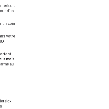
intérieur.
tour d'un
r un coin
ans votre
LOX
,
portant
faut mais
charme au
etalox.
es