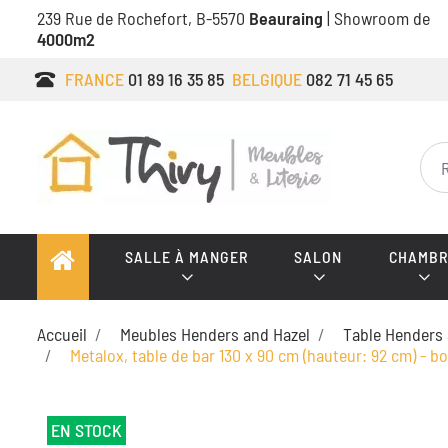
239 Rue de Rochefort, B-5570
Beauraing
| Showroom de
4000m2
FRANCE
01 89 16 35 85
BELGIQUE
082 71 45 65
SALLE À MANGER
SALON
CHAMBR
Accueil
Meubles Henders and Hazel
Table Henders 
Metalox, table de bar 130 x 90 cm (hauteur: 92 cm) - bo
EN STOCK