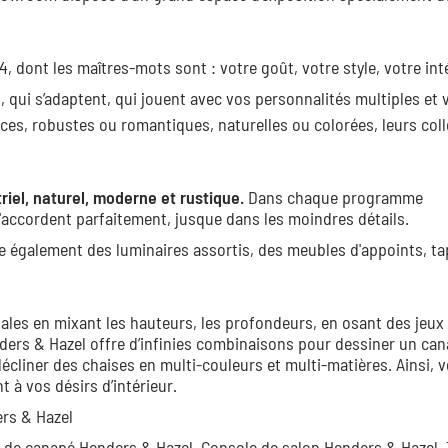
 dont les maîtres-mots sont : votre goût, votre style, votre inté
 qui s’adaptent, qui jouent avec vos personnalités multiples et 
ces, robustes ou romantiques, naturelles ou colorées, leurs col
riel, naturel, moderne et rustique.
Dans chaque programme
accordent parfaitement, jusque dans les moindres détails.
e également des luminaires assortis, des meubles d'appoints, ta
ales en mixant les hauteurs, les profondeurs, en osant des jeux
ders & Hazel offre d’infinies combinaisons pour dessiner un can
décliner des chaises en multi-couleurs et multi-matières. Ainsi, 
à vos désirs d’intérieur.
ers & Hazel
 de canapé Henders & Hazel,
Console de salon Henders & Hazel,