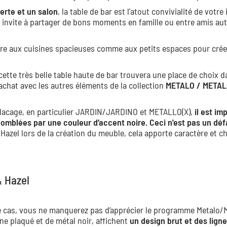
erte et un salon
, la table de bar est l'atout convivialité de votre 
le invite à partager de bons moments en famille ou entre amis au
ntègre aux cuisines spacieuses comme aux petits espaces pour crée
ette très belle table haute de bar trouvera une place de choix d
chat avec les autres éléments de la collection
METALO / META
 placage, en particulier JARDIN/JARDINO et METALLO(X),
il est im
comblées par une couleur d’accent noire.
Ceci n'est pas un dé
Hazel lors de la création du meuble, cela apporte caractère et 
 Hazel
 cas, vous ne manquerez pas d’apprécier le programme Metalo/M
e plaqué et de métal noir, affichent
un design brut et des lign