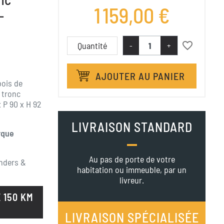
1 159,00 €
-
favorite_border
Quantité
-
+
AJOUTER AU PANIER
bois de
 tronc
x P 90 x H 92
LIVRAISON STANDARD
rque
Au pas de porte de votre
nders &
habitation ou immeuble, par un
livreur.
 150 KM
LIVRAISON SPÉCIALISÉE