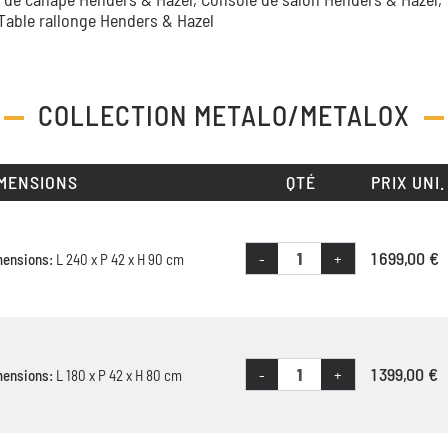
Table rallonge Henders & Hazel
COLLECTION
METALO/METALOX
MENSIONS
QTÉ
PRIX UNI.
1 699,00 €
-
+
mensions:
L 240 x P 42 x H 90 cm
1 399,00 €
-
+
mensions:
L 180 x P 42 x H 80 cm