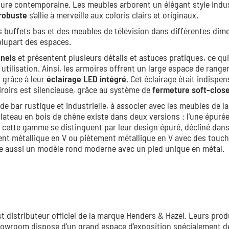
lure contemporaine. Les meubles arborent un élégant style indus
robuste
s’allie à merveille aux coloris clairs et originaux.
s buffets bas et des meubles de télévision dans différentes dim
plupart des espaces.
nnels
et présentent plusieurs détails et astuces pratiques, ce qui
utilisation. Ainsi, les armoires offrent un large espace de rang
 grâce à leur
éclairage LED intégré
. Cet éclairage était indispe
tiroirs est silencieuse, grâce au système de
fermeture soft-clos
e bar rustique et industrielle, à associer avec les meubles de la
plateau en bois de chêne existe dans deux versions : l’une épurée,
e cette gamme se distinguent par leur design épuré, décliné dan
ment métallique en V ou piètement métallique en V avec des touc
e aussi un modèle rond moderne avec un pied unique en métal.
 distributeur officiel de la marque Henders & Hazel. Leurs prod
 showroom dispose d'un grand espace d'exposition spécialement dé