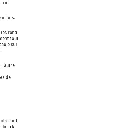
triel
ensions,
 les rend
ement tout
nsable sur
e
.
 l’autre
s
hes de
uits sont
dié à la