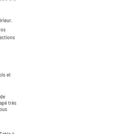
rieur.
vos
lections
pis et
 de
apé très
vous
Table à