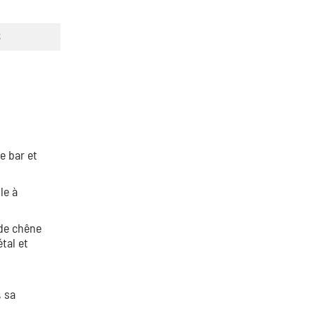
S
e bar et
le à
 de chêne
tal et
, sa