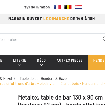
Pays de livraison
MAGASIN OUVERT
LE DIMANCHE
DE 14H À 18H
E
LITERIE
DÉCO
AUTRES PIÈCES
HENDE
& Hazel
Table de bar Henders & Hazel
rds effet tronc d'arbre - pieds V en métal et bois - Henders and 
Metalox, table de bar 130 x 90 cm
(hauteur: 92 cm) - bords effet tro