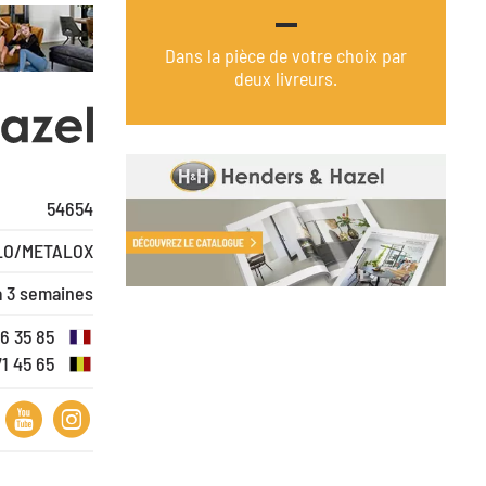
Dans la pièce de votre choix par
deux livreurs.
54654
LO/METALOX
à 3 semaines
16 35 85
71 45 65