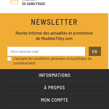
3X SANS FRAIS
NEWSLETTER
Restez informé des actualités et promotions
de MeublesThiry.com
OK
J'accepte les conditions générales et la politique de
confidentialité.
INFORMATIONS
À PROPOS
MON COMPTE