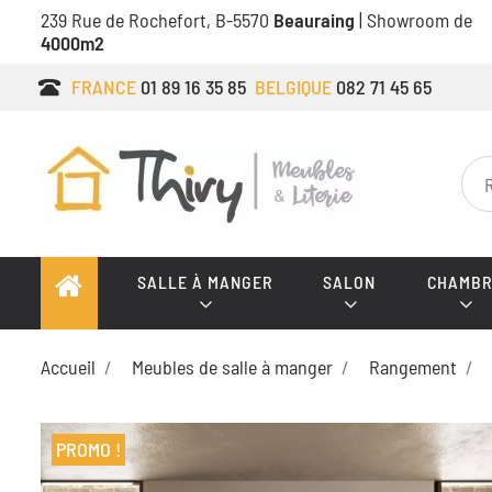
239 Rue de Rochefort, B-5570
Beauraing
| Showroom de
4000m2
FRANCE
01 89 16 35 85
BELGIQUE
082 71 45 65
SALLE À MANGER
SALON
CHAMBR
Accueil
Meubles de salle à manger
Rangement
PROMO !