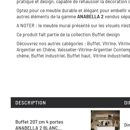
pratique et design, capable de rehausser la décoration d
Optez pour ce meuble durable et élégant pour embellir 
autres éléments de la gamme
ANABELLA 2
vendus sépa
A NOTER : le meuble mural présenté sur les visuels n'est
Ce produit fait partie de la collection
Buffet design
Découvrez nos autres catégories :
Buffet,
Vitrine,
Vitri
Argentier en Chêne,
Vaisselier-Vitrine-Argentier Contem
chêne,
Buffet industriel,
Buffet haut,
Vitrine industriell
DESCRIPTION
DI
Buffet 207 cm 4 portes
Di
ANABELLA 2 BLANC...