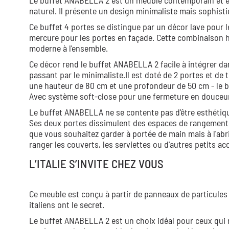
Le buffet ANABELLA 2 est un meuble contemporain et él
naturel. Il présente un design minimaliste mais sophist
Ce buffet 4 portes se distingue par un décor lave pour 
mercure pour les portes en façade. Cette combinaison 
moderne à l'ensemble.
Ce décor rend le buffet ANABELLA 2 facile à intégrer d
passant par le minimaliste.Il est doté de 2 portes et de
une hauteur de 80 cm et une profondeur de 50 cm - le 
Avec système soft-close pour une fermeture en douceu
Le buffet ANABELLA ne se contente pas d'être esthétiq
Ses deux portes dissimulent des espaces de rangement sp
que vous souhaitez garder à portée de main mais à l'abri
ranger les couverts, les serviettes ou d'autres petits ac
L’ITALIE S’INVITE CHEZ VOUS
Ce meuble est conçu à partir de panneaux de particules
italiens ont le secret.
Le buffet ANABELLA 2 est un choix idéal pour ceux qui r