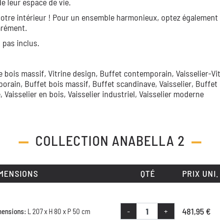
e leur espace de vie.
votre intérieur ! Pour un ensemble harmonieux, optez également 
rément.
 pas inclus.
ne bois massif,
Vitrine design,
Buffet contemporain,
Vaisselier-Vi
porain,
Buffet bois massif,
Buffet scandinave,
Vaisselier,
Buffet
e,
Vaisselier en bois,
Vaisselier industriel,
Vaisselier moderne
COLLECTION
ANABELLA 2
MENSIONS
QTÉ
PRIX UNI.
481,95 €
-
+
mensions:
L 207 x H 80 x P 50 cm