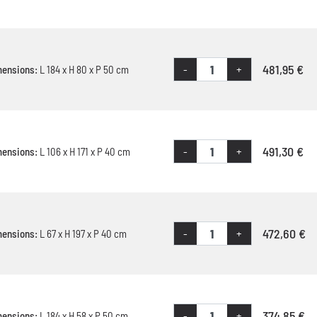
481,95 €
-
+
mensions:
L 184 x H 80 x P 50 cm
491,30 €
-
+
mensions:
L 106 x H 171 x P 40 cm
472,60 €
-
+
mensions:
L 67 x H 197 x P 40 cm
374,85 €
-
+
mensions:
L 184 x H 58 x P 50 cm