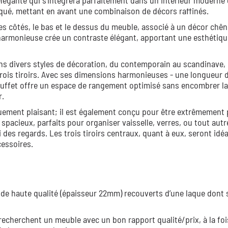
égante qui s’intègrera parfaitement dans un intérieur moderne
iqué, mettant en avant une combinaison de décors raffinés.
les côtés, le bas et le dessus du meuble, associé à un décor chê
harmonieuse crée un contraste élégant, apportant une esthétiqu
ans divers styles de décoration, du contemporain au scandinave,
 trois tiroirs. Avec ses dimensions harmonieuses - une longueur 
buffet offre un espace de rangement optimisé sans encombrer la
r.
uement plaisant; il est également conçu pour être extrêmement 
acieux, parfaits pour organiser vaisselle, verres, ou tout autr
 des regards. Les trois tiroirs centraux, quant à eux, seront idé
cessoires.
 de haute qualité (épaisseur 22mm) recouverts d’une laque dont 
echerchent un meuble avec un bon rapport qualité/prix, à la foi