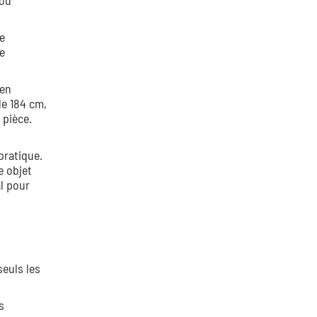
 ou
ne
e
 en
de 184 cm,
 pièce.
pratique.
e objet
al pour
seuls les
s