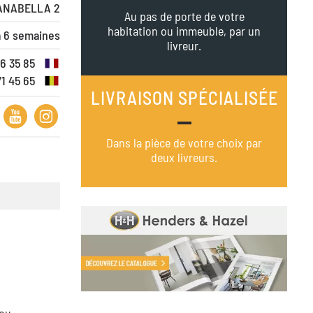
ANABELLA 2
Au pas de porte de votre
habitation ou immeuble, par un
à 6 semaines
livreur.
16 35 85
71 45 65
LIVRAISON SPÉCIALISÉE
Dans la pièce de votre choix par
deux livreurs.