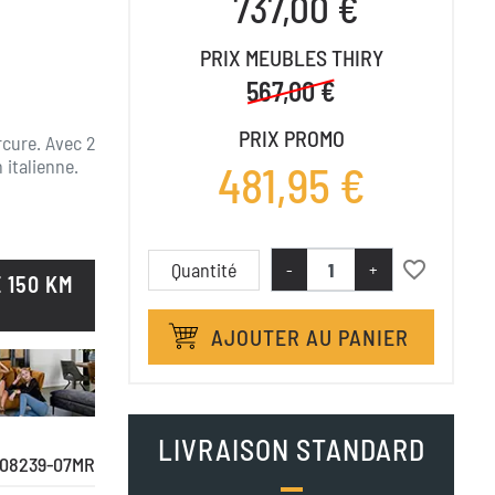
737,00 €
PRIX MEUBLES THIRY
567,00 €
PRIX PROMO
cure. Avec 2
 italienne.
481,95 €
favorite_border
Quantité
-
+
 150 KM
AJOUTER AU PANIER
LIVRAISON STANDARD
08239-07MR