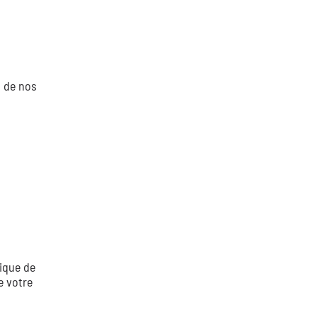
s de nos
ique de
e votre