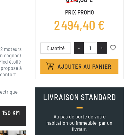
PRIX PROMO
2 494,40 €
favorite_border
Quantité
-
+
 2 moteurs
un cognac).
ied étoilé
AJOUTER AU PANIER
t proposé à
 confort
lectrique
LIVRAISON STANDARD
 150 KM
Au pas de porte de votre
habitation ou immeuble, par un
livreur.