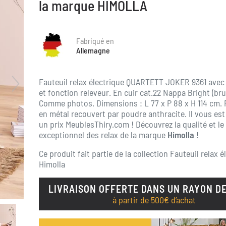
la marque HIMOLLA
Fabriqué en
Allemagne
Fauteuil relax électrique QUARTETT JOKER 9361 avec
et fonction releveur. En cuir cat.22 Nappa Bright (br
Comme photos. Dimensions : L 77 x P 88 x H 114 cm. P
en métal recouvert par poudre anthracite. Il vous es
un prix MeublesThiry.com ! Découvrez la qualité et le
exceptionnel des relax de la marque
Himolla
!
Ce produit fait partie de la collection
Fauteuil relax é
Himolla
LIVRAISON OFFERTE DANS UN RAYON DE
à partir de 500€ d’achat