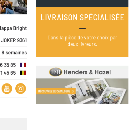
LIVRAISON SPÉCIALISÉE
Nappa Bright
Dans la pièce de votre choix par
 JOKER 9361
deux livreurs.
à 8 semaines
16 35 85
71 45 65