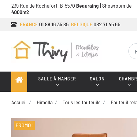
239 Rue de Rochefort, B-5570
Beauraing
| Showroom de
4000m2
FRANCE
01 89 16 35 85
BELGIQUE
082 71 45 65
SALLE À MANGER
SALON
CHAMBR
Accueil
Himolla
Tous les fauteuils
Fauteuil rel
PROMO !