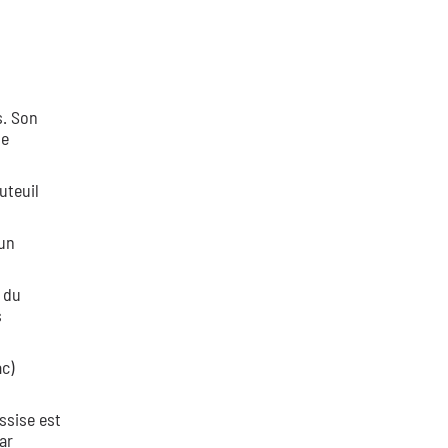
s. Son
ne
uteuil
'un
é du
s
ac)
ssise est
ar