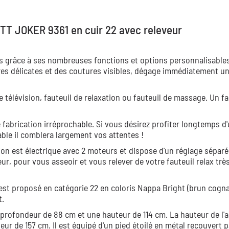
ETT JOKER 9361 en cuir 22 avec releveur
es grâce à ses nombreuses fonctions et options personnalisable
es délicates et des coutures visibles, dégage immédiatement u
 télévision, fauteuil de relaxation ou fauteuil de massage. Un fa
e fabrication irréprochable. Si vous désirez profiter longtemps d
able il comblera largement vos attentes !
tion est électrique avec 2 moteurs et dispose d'un réglage sépar
ur, pour vous asseoir et vous relever de votre fauteuil relax trè
l est proposé en catégorie 22 en coloris Nappa Bright (brun cogn
t.
ne profondeur de 88 cm et une hauteur de 114 cm. La hauteur de l'a
r de 157 cm. Il est équipé d'un pied étoilé en métal recouvert p