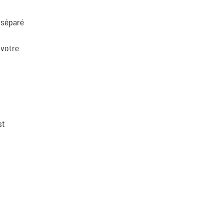
 séparé
 votre
st