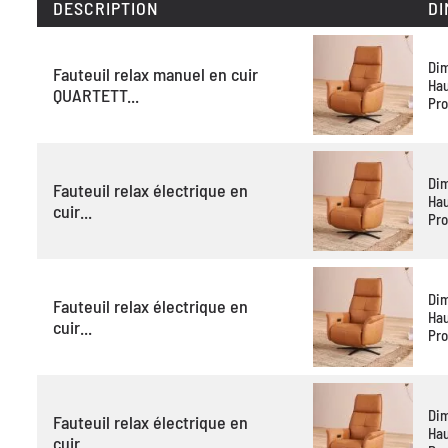
DESCRIPTION
DI
Di
Fauteuil relax manuel en cuir
Hau
QUARTETT...
Pro
Di
Fauteuil relax électrique en
Hau
cuir...
Pro
Di
Fauteuil relax électrique en
Hau
cuir...
Pro
Di
Fauteuil relax électrique en
Hau
cuir...