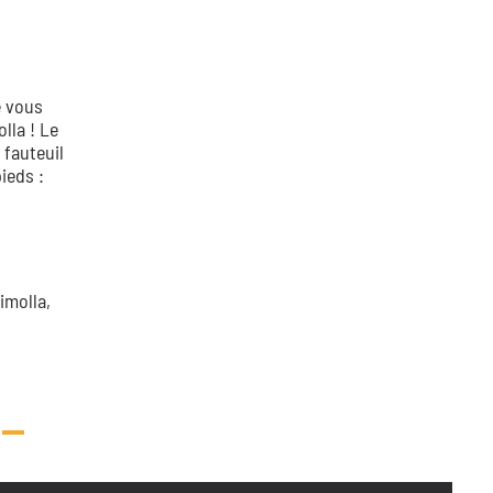
e vous
lla ! Le
 fauteuil
ieds :
imolla,