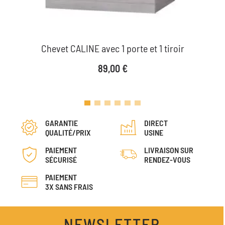
Chevet CALINE avec 1 porte et 1 tiroir
Prix
89,00 €
GARANTIE
DIRECT
QUALITÉ/PRIX
USINE
PAIEMENT
LIVRAISON SUR
SÉCURISÉ
RENDEZ-VOUS
PAIEMENT
3X SANS FRAIS
NEWSLETTER