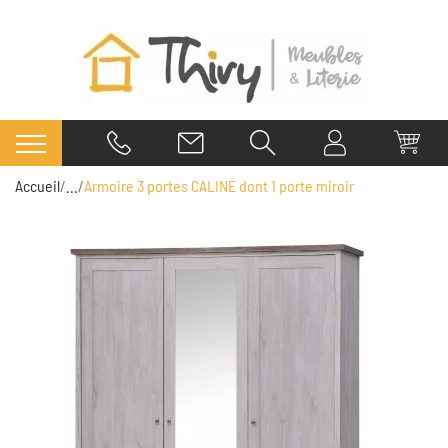
Accueil
...
Armoire 3 portes CALINE dont 1 porte miroir