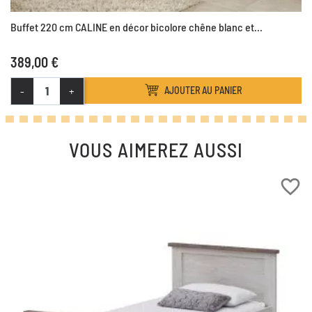
Buffet 220 cm CALINE en décor bicolore chêne blanc et...
389,00 €
-
+
AJOUTER AU PANIER
VOUS AIMEREZ AUSSI
favorite_border