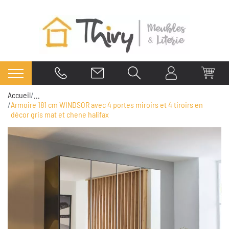
Accueil
...
Armoire 181 cm WINDSOR avec 4 portes miroirs et 4 tiroirs en
décor gris mat et chene halifax