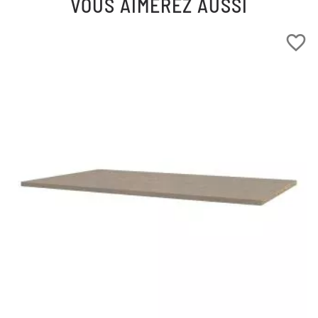
VOUS AIMEREZ AUSSI
favorite_border