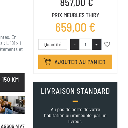
857,00 €
PRIX MEUBLES THIRY
659,00 €
ntes. En
: L 181 x H
favorite_border
Quantité
-
+
vêtements et
AJOUTER AU PANIER
 150 KM
LIVRAISON STANDARD
Au pas de porte de votre
habitation ou immeuble, par un
livreur.
AG606.41V7