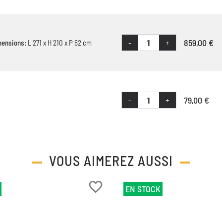
859,00 €
-
+
mensions:
L 271 x H 210 x P 62 cm
79,00 €
-
+
VOUS AIMEREZ AUSSI
favorite_border
EN STOCK