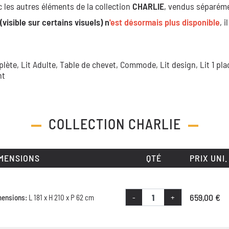
les autres éléments de la collection
CHARLIE
, vendus séparém
(visible sur certains visuels) n
'est désormais plus disponible
, i
plète,
Lit Adulte,
Table de chevet,
Commode,
Lit design,
Lit 1 pl
nt
COLLECTION
CHARLIE
MENSIONS
QTÉ
PRIX UNI.
659,00 €
-
+
mensions:
L 181 x H 210 x P 62 cm