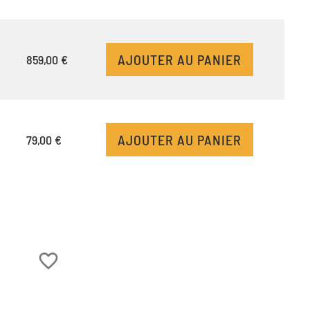
AJOUTER AU PANIER
859,00 €
AJOUTER AU PANIER
79,00 €
favorite_border