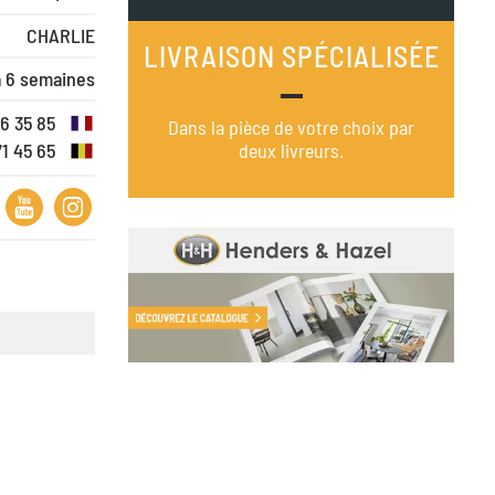
CHARLIE
LIVRAISON SPÉCIALISÉE
à 6 semaines
16 35 85
Dans la pièce de votre choix par
71 45 65
deux livreurs.