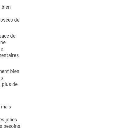
 bien
posées de
pace de
une
de
mentaires
ment bien
ts
n plus de
 mais
s jolies
os besoins