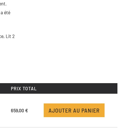
ent.
l a été
ace,
Lit 2
PRIX TOTAL
AJOUTER AU PANIER
659,00 €