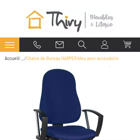
Accueil
...
Chaise de Bureau HARPER bleu avec accoudoirs