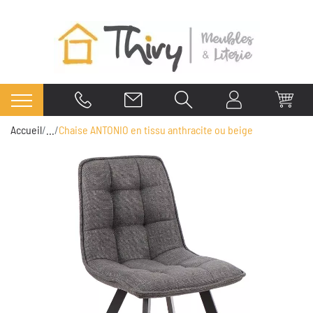
Accueil
...
Chaise ANTONIO en tissu anthracite ou beige