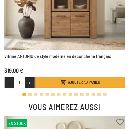
Vitrine ANTONIO de style moderne en décor chêne français
319,00 €
-
+
AJOUTER AU PANIER
VOUS AIMEREZ AUSSI
favorite_border
EN STOCK