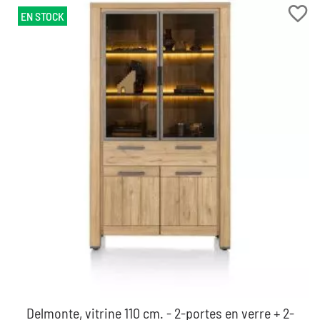
favorite_border
EN STOCK
Delmonte, vitrine 110 cm. - 2-portes en verre + 2-