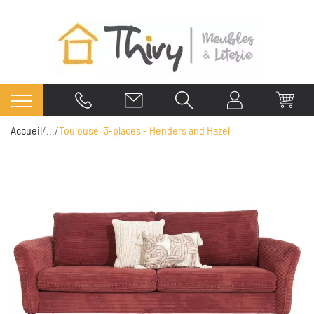
Accueil
...
Toulouse, 3-places - Henders and Hazel