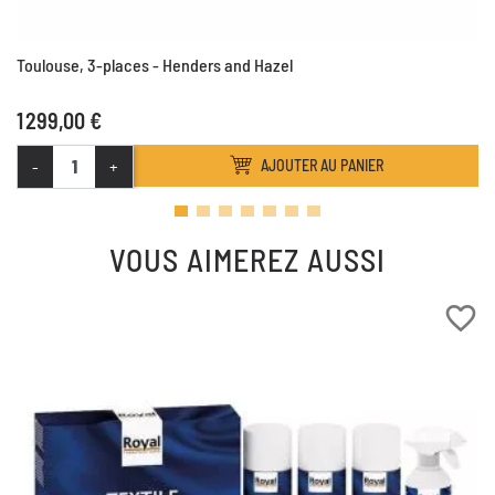
Toulouse, 3-places - Henders and Hazel
1 299,00 €
-
+
AJOUTER AU PANIER
VOUS AIMEREZ AUSSI
favorite_border