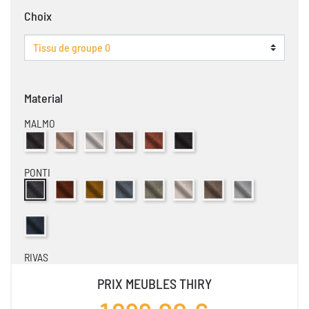
Choix
Material
MALMO
Tissu Malmo Anthracite
Tissu Malmo Camel
Tissu Malmo Creme
Tissu Malmo Espresso
Tissu Malmo Cuivre
Tissu Malmo Moir
PONTI
Tissu Ponti Anthracite
Tissu Ponti Cuivre
Tissu Ponti Ocre
Tissu Ponti Sky Blue
Tissu Ponti Olive
Tissu Ponti Creme
Tissu Ponti Marron Cla
Tissu Ponti Ice
Tissu Ponti Bleu Fonce
RIVAS
Tissu Rivas Anthracite
Tissu Rivas Charcoal
Tissu Rivas Creme
Tissu Rivas Vert
Tissu Rivas Cuivre
Tissu Rivas Bleu Clair
Tissu Rivas Rouge
Tissu Rivas Ro
PRIX MEUBLES THIRY
Tissu Rivas Taupe
Tissu Rivas Rose Pale