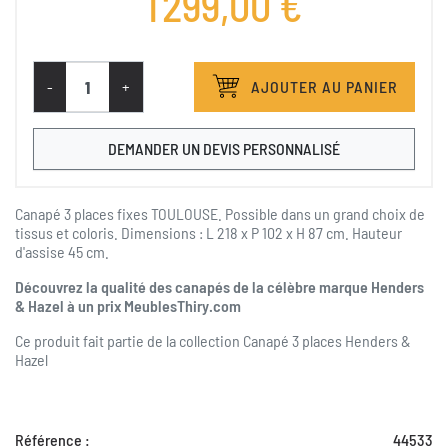
1 299,00 €
SANTINI
Tissu Santini Antracite
Tissu Santini Creme
Tissu Santini Corail
Tissu Santini Liver
Tissu Santini Ocre
Tissu Santini Violet
Tissu Santini Vert Sa
-
+
AJOUTER AU PANIER
SANTOS
Tissu Santos Creme
Tissu Santos Ocre
DEMANDER UN DEVIS PERSONNALISÉ
Canapé 3 places fixes TOULOUSE. Possible dans un grand choix de
tissus et coloris. Dimensions : L 218 x P 102 x H 87 cm. Hauteur
d'assise 45 cm.
Découvrez la qualité des canapés de la célèbre marque Henders
& Hazel à un prix MeublesThiry.com
Ce produit fait partie de la collection
Canapé 3 places Henders &
Hazel
Référence :
44533