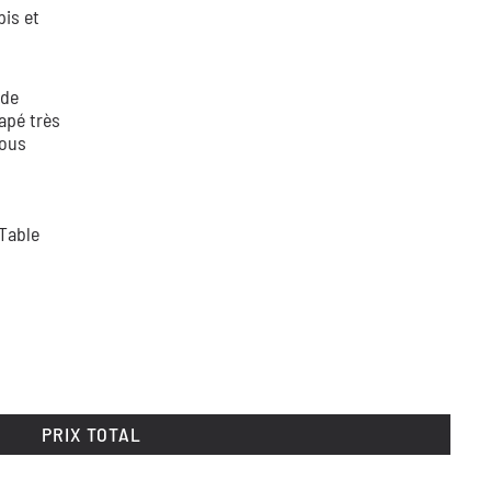
pis et
 de
apé très
vous
Table
PRIX TOTAL