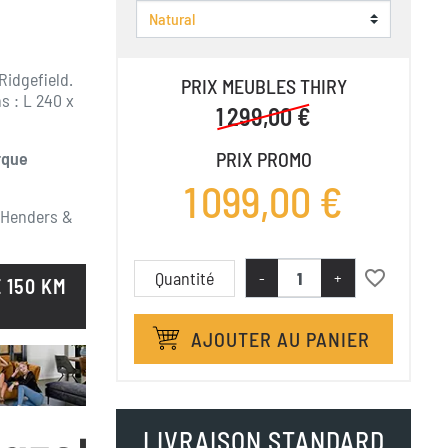
Ridgefield.
PRIX MEUBLES THIRY
s : L 240 x
1 299,00 €
rque
PRIX PROMO
1 099,00 €
 Henders &
favorite_border
Quantité
-
+
 150 KM
AJOUTER AU PANIER
LIVRAISON STANDARD