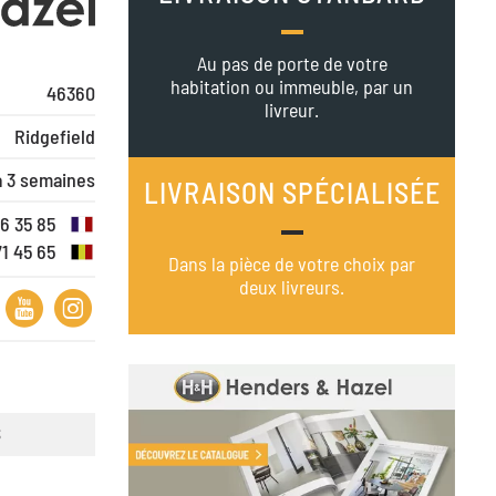
Au pas de porte de votre
habitation ou immeuble, par un
46360
livreur.
Ridgefield
à 3 semaines
LIVRAISON SPÉCIALISÉE
16 35 85
71 45 65
Dans la pièce de votre choix par
deux livreurs.
S