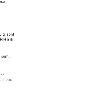
oser
uits sont
dié à la
 sont :
vos
lections