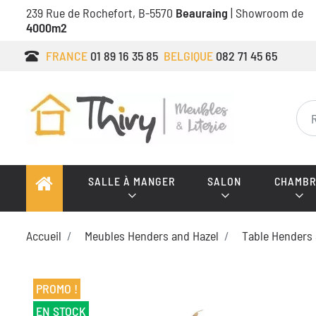
239 Rue de Rochefort, B-5570
Beauraing
| Showroom de
4000m2
FRANCE
01 89 16 35 85
BELGIQUE
082 71 45 65
SALLE À MANGER
SALON
CHAMBR
Accueil
Meubles Henders and Hazel
Table Henders 
PROMO !
EN STOCK