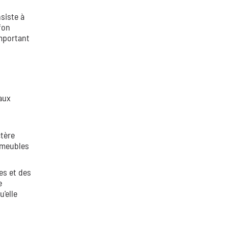
siste à
fon
important
aux
ctère
s meubles
es et des
e
'elle