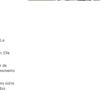
 Le
. Elle
r de
s moments
ans votre
dus