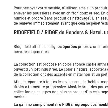
Pour nettoyer votre meuble, n'utilisez jamais un produit
enlever les poussières avec un chiffon doux et sec. En 
humide et propre (sans produit de nettoyage). Bien essuy
de l’enlever immédiatement avant que cela ne pénètre da
RIDGEFIELD / RIDGE de Henders & Hazel, u
Ridgefield affiche des
lignes épurées
propre à un intér
nervures apparentes.
La collection est proposé en coloris foncé Castle anthr
ouvert d'un loft industriel. Le coloris natural apporter
de la collection ont des accents en métal noir et un piè
Afin de répondre à toutes les exigences de l'habitat m
tiroirs à fermeture progressive. Ainsi, le bruit des port
collection ne peut pas non plus se passer d'un éclairage 
mérite.
La gamme complémentaire RIDGE regroupe des meubl