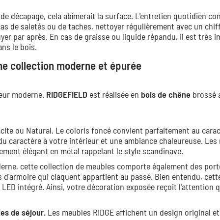
 de décapage, cela abîmerait la surface. L'entretien quotidien con
cas de saletés ou de taches, nettoyer régulièrement avec un chif
er par après. En cas de graisse ou liquide répandu, il est très 
ns le bois.
ne collection moderne et épurée
ieur moderne.
RIDGEFIELD
est réalisée en
bois de chêne
brossé 
acite ou Natural. Le coloris foncé convient parfaitement au cara
a du caractère à votre intérieur et une ambiance chaleureuse. Le
tement élégant en métal rappelant le style scandinave.
oderne, cette collection de meubles comporte également des port
es d'armoire qui claquent appartient au passé. Bien entendu, cett
LED intégré. Ainsi, votre décoration exposée reçoit l'attention qu
es de séjour.
Les meubles RIDGE affichent un design original et