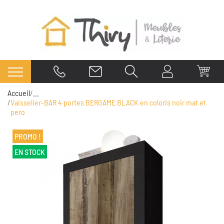
Accueil
...
Vaisselier-BAR 4 portes BERGAME BLACK en coloris noir mat et
pero
PROMO !
EN STOCK