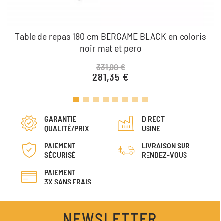
Table de repas 180 cm BERGAME BLACK en coloris
noir mat et pero
331,00 €
281,35 €
Prix de base
Prix
GARANTIE
DIRECT
QUALITÉ/PRIX
USINE
PAIEMENT
LIVRAISON SUR
SÉCURISÉ
RENDEZ-VOUS
PAIEMENT
3X SANS FRAIS
NEWSLETTER