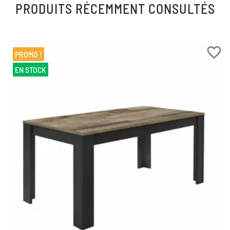
PRODUITS RÉCEMMENT CONSULTÉS
favorite_border
PROMO !
EN STOCK