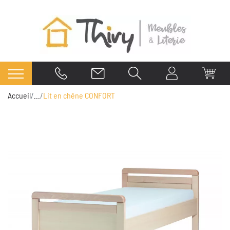
Accueil
...
Lit en chêne CONFORT