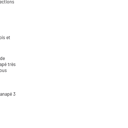
lections
pis et
 de
apé très
vous
anapé 3