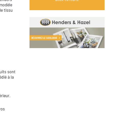
TOBA
 modèle
Tissu Toba Antracite
Tissu Toba Beige
Tissu Toba Bleu Fonce
Tissu Toba Gris Clair
Tissu Toba Ice Gre
de tissu
Tissu Toba Pebble
VITO
Tissu Vito Burgundy Red
Tissu Vito Vert
Tissu Vito Gris
Tissu Vito Gold
Tissu Vito Pebble
WAVE
Tissu Wave Anthracite
Tissu Wave Ice Grey
Tissu Wave Olive
Tissu Wave Brun
Tissu Wave Creme
Tissu Wave Off-Black
Tissu Wave Ocre
uits sont
dié à la
rieur.
vos