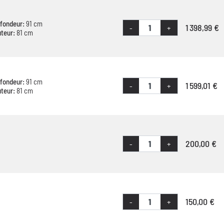
fondeur:
91 cm
1 398,99 €
-
+
teur:
81 cm
fondeur:
91 cm
1 599,01 €
-
+
teur:
81 cm
200,00 €
-
+
150,00 €
-
+