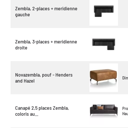
Zembla, 2-places + meridienne
gauche
Zembla, 3-places + meridienne
droite
Novazembla, pouf - Henders
Di
and Hazel
Canapé 2,5 places Zembla,
Pro
coloris au...
Hau