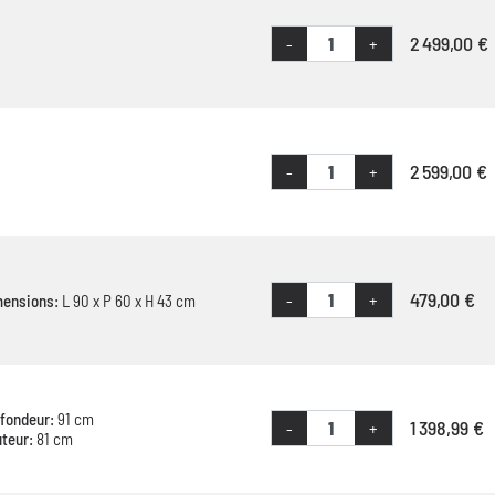
2 499,00 €
-
+
2 599,00 €
-
+
479,00 €
-
+
mensions:
L 90 x P 60 x H 43 cm
fondeur:
91 cm
1 398,99 €
-
+
teur:
81 cm