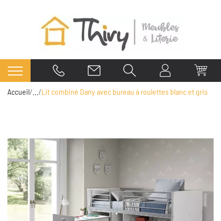
Accueil
...
Lit combiné Dany avec bureau à roulettes blanc et gris