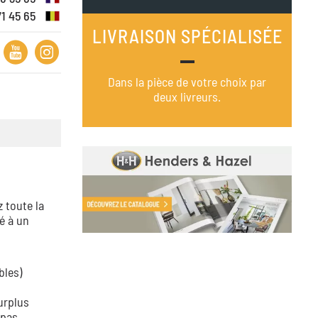
71 45 65
LIVRAISON SPÉCIALISÉE
Dans la pièce de votre choix par
deux livreurs.
 toute la
é à un
bles)
urplus
 pas