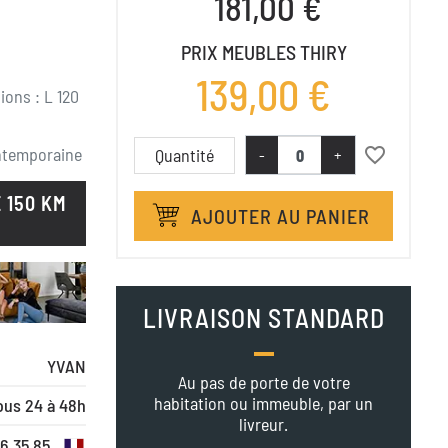
181,00 €
PRIX MEUBLES THIRY
139,00 €
ions : L 120
ntemporaine
favorite_border
Quantité
-
+
 150 KM
AJOUTER AU PANIER
LIVRAISON STANDARD
YVAN
Au pas de porte de votre
habitation ou immeuble, par un
ous 24 à 48h
livreur.
16 35 85