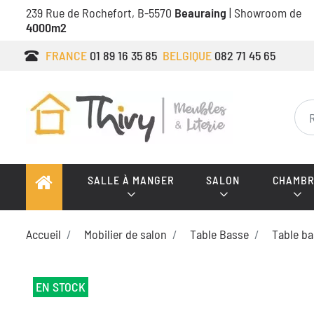
239 Rue de Rochefort, B-5570
Beauraing
| Showroom de
4000m2
FRANCE
01 89 16 35 85
BELGIQUE
082 71 45 65
SALLE À MANGER
SALON
CHAMBR
Accueil
Mobilier de salon
Table Basse
Table b
EN STOCK