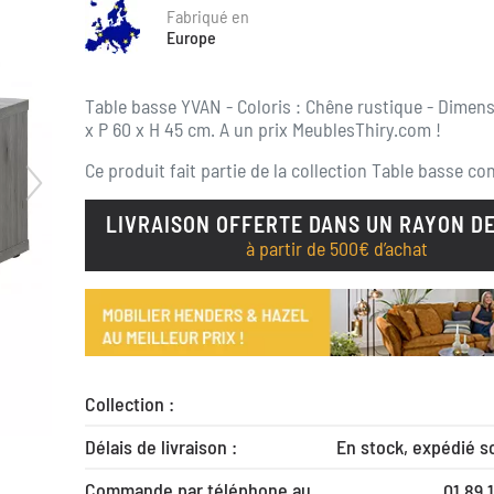
Fabriqué en
Europe
Table basse YVAN - Coloris : Chêne rustique - Dimens
x P 60 x H 45 cm. A un prix MeublesThiry.com !
Ce produit fait partie de la collection
Table basse co
LIVRAISON OFFERTE DANS UN RAYON DE
à partir de 500€ d’achat
Collection :
Délais de livraison :
En stock, expédié s
Commande par téléphone au
01 89 