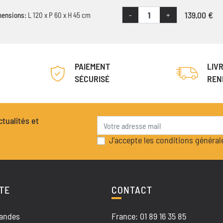
139,00 €
-
+
mensions:
L 120 x P 60 x H 45 cm
PAIEMENT
LIV
SÉCURISÉ
REN
tualités et
J'accepte les conditions générale
TE
CONTACT
andes
France: 01 89 16 35 85