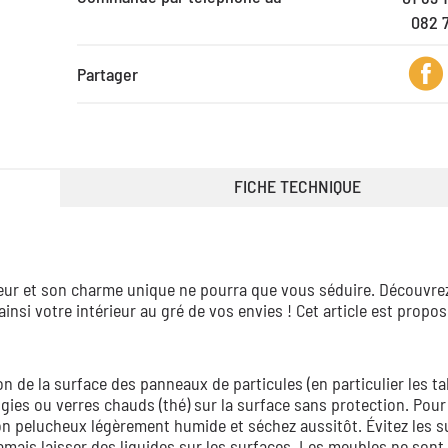
082 
Partager
FICHE TECHNIQUE
ieur et son charme unique ne pourra que vous séduire. Découvrez
i votre intérieur au gré de vos envies ! Cet article est propos
on de la surface des panneaux de particules (en particulier les ta
ies ou verres chauds (thé) sur la surface sans protection. Pour
 non pelucheux légèrement humide et séchez aussitôt. Évitez les s
ais laisser des liquides sur les surfaces. Les meubles ne sont