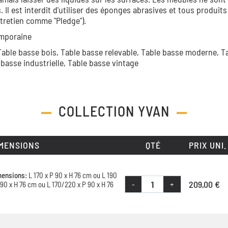
 est interdit d'utiliser des éponges abrasives et tous produits
tretien comme "Pledge").
emporaine
Table basse bois,
Table basse relevable,
Table basse moderne,
T
 basse industrielle,
Table basse vintage
COLLECTION
YVAN
MENSIONS
QTÉ
PRIX UNI.
mensions:
L 170 x P 90 x H 76 cm ou L 190
209,00 €
-
+
 90 x H 76 cm ou L 170/220 x P 90 x H 76