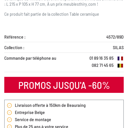
: L 215 x P 105 x H 77 cm.
À
un prix meublesthiry.com !
Ce produit fait partie de la collection
Table ceramique
Référence :
4572/89D
Collection :
SILAS
Commande par téléphone au
01 89 16 35 85
082 71 45 65
PROMOS JUSQU'A -60%
Livraison offerte à 150km de Beauraing
Entreprise Belge
Service de montage
Plus de 25 ans à votre service