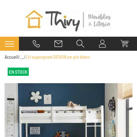
Accueil
...
Lit superposé DEVON en pin blanc
EN STOCK