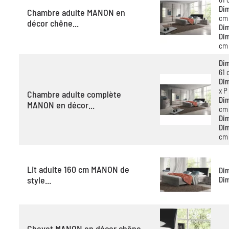
Dim
Chambre adulte MANON en
cm
décor chêne...
Di
Dim
cm
Dim
61 
Dim
x P
Chambre adulte complète
Dim
MANON en décor...
cm
Di
Dim
cm
Lit adulte 160 cm MANON de
Di
style...
Di
Chevet MANON en décor chêne