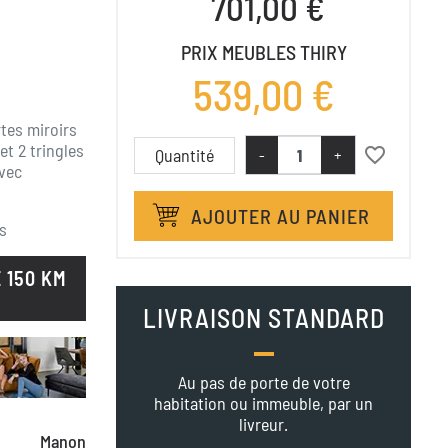
701,00 €
PRIX MEUBLES THIRY
539,00 €
tes miroirs
et 2 tringles
favorite_border
Quantité
-
+
Avec
AJOUTER AU PANIER
s
 150 KM
LIVRAISON STANDARD
Au pas de porte de votre
habitation ou immeuble, par un
livreur.
Manon