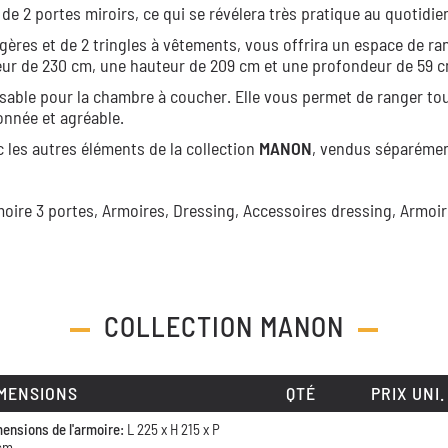
 de 2 portes miroirs, ce qui se révélera très pratique au quotidie
gères et de 2 tringles à vêtements, vous offrira un espace de r
geur de 230 cm, une hauteur de 209 cm et une profondeur de 59 c
sable pour la chambre à coucher. Elle vous permet de ranger to
nnée et agréable.
les autres éléments de la collection
MANON
, vendus séparémen
oire 3 portes,
Armoires,
Dressing,
Accessoires dressing,
Armoir
COLLECTION
MANON
MENSIONS
QTÉ
PRIX UNI.
ensions de l'armoire:
L 225 x H 215 x P
cm