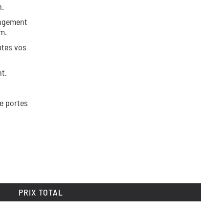
n.
angement
m.
utes vos
t.
e portes
PRIX TOTAL