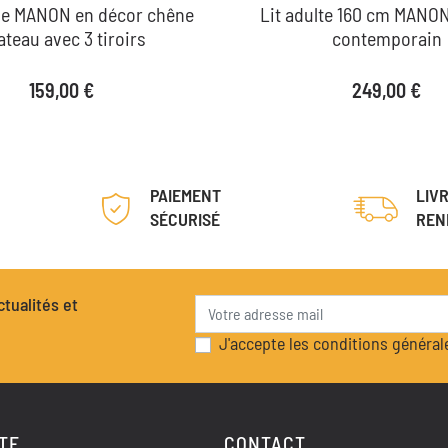
 MANON en décor chêne
Lit adulte 160 cm MANON
ateau avec 3 tiroirs
contemporain
Prix
Prix
159,00 €
249,00 €
PAIEMENT
LIV
SÉCURISÉ
REN
tualités et
J'accepte les conditions générale
TE
CONTACT