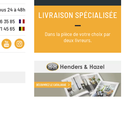
ous 24 à 48h
LIVRAISON SPÉCIALISÉE
16 35 85
71 45 65
Dans la pièce de votre choix par
deux livreurs.