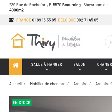
239 Rue de Rochefort, B-5570
Beauraing
| Showroom de
4000m2
FRANCE
01 89 16 35 85
BELGIQUE
082 71 45 65
SALLE À MANGER
SALON
CHAMBR
Accueil
Mobilier de chambre
Armoire
Armoire 
EN STOCK