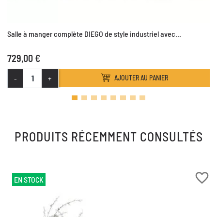
Salle à manger complète DIEGO de style industriel avec...
729,00 €
-
+
AJOUTER AU PANIER
PRODUITS RÉCEMMENT CONSULTÉS
favorite_border
EN STOCK