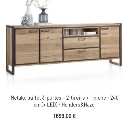
Metalo, buffet 3-portes + 2-tiroirs + 1-niche - 240
cm (+ LED) - Henders&Hazel
Prix
1 699,00 €